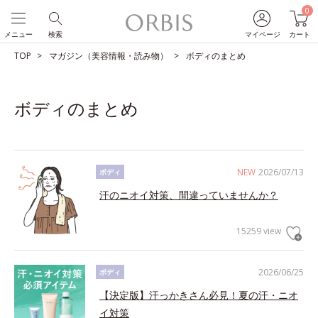
0
メニュー
検索
マイページ
カート
TOP
マガジン（美容情報・読み物）
ボディのまとめ
ボディのまとめ
NEW
2026/07/13
ボディ
汗のニオイ対策、間違っていませんか？
15259 view
2026/06/25
ボディ
【決定版】汗っかきさん必見！夏の汗・ニオ
イ対策