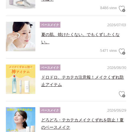
8486 view
2026/07/03
ベースメイク
夏の肌、焼けたくない。でもくずしたくな
い。
5471 view
2026/06/30
ベースメイク
ドロドロ、テカテカ注意報！メイクくずれ防
止アイテム
2026/06/29
ベースメイク
どろどろ・テカテカメイクくずれを防止！夏
のベースメイク