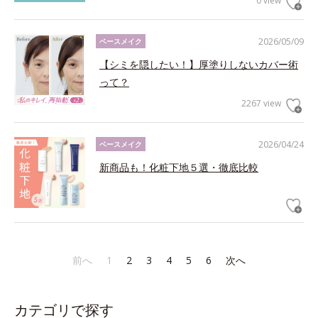
0 view
2026/05/09
ベースメイク
【シミを隠したい！】厚塗りしないカバー術
って？
2267 view
2026/04/24
ベースメイク
新商品も！化粧下地５選・徹底比較
前へ
1
2
3
4
5
6
次へ
カテゴリで探す