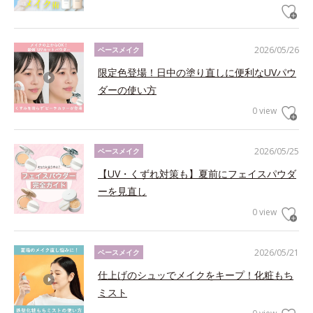
2026/05/26
ベースメイク
限定色登場！日中の塗り直しに便利なUVパウ
ダーの使い方
0 view
2026/05/25
ベースメイク
【UV・くずれ対策も】夏前にフェイスパウダ
ーを見直し
0 view
2026/05/21
ベースメイク
仕上げのシュッでメイクをキープ！化粧もち
ミスト