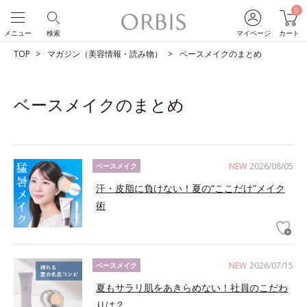
0
メニュー
検索
マイページ
カート
TOP
マガジン（美容情報・読み物）
ベースメイクのまとめ
ベースメイクのまとめ
NEW
2026/08/05
ベースメイク
汗・皮脂に負けない！夏の“ここだけ”メイク
術
NEW
2026/07/15
ベースメイク
夏もサラリ肌をあきらめない！社員のこだわ
りは？