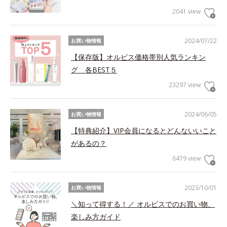
2041 view
2024/07/22
お買い物情報
【保存版】オルビス価格帯別人気ランキン
グ 各BEST５
23297 view
2024/06/05
お買い物情報
【特典紹介】VIP会員になるとどんないいこと
があるの？
6479 view
2023/10/01
お買い物情報
＼知って得する！／ オルビスでのお買い物、
楽しみ方ガイド