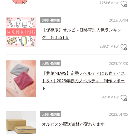
12586 view
2023/08/04
お買い物情報
【保存版】オルビス価格帯別人気ランキン
グ 各BEST５
28921 view
2023/02/20
お買い物情報
【共創NEWS】定番ノベルティにも春テイス
トを♪｜2023年春のノベルティ 制作レポー
ト
9218 view
2023/01/05
お買い物情報
オルビスの配送資材が変わります