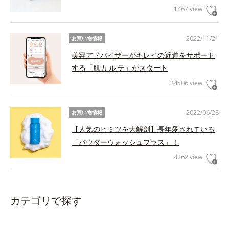
1467 view
2022/11/21
お買い物情報
美容アドバイザーがキレイの近道をサポート
する「肌カ.ル.テ」がスタート
24506 view
2022/06/28
お買い物情報
【人気のヒミツを大解剖】長年愛されている
「パウダーウォッシュプラス」！
4262 view
カテゴリで探す