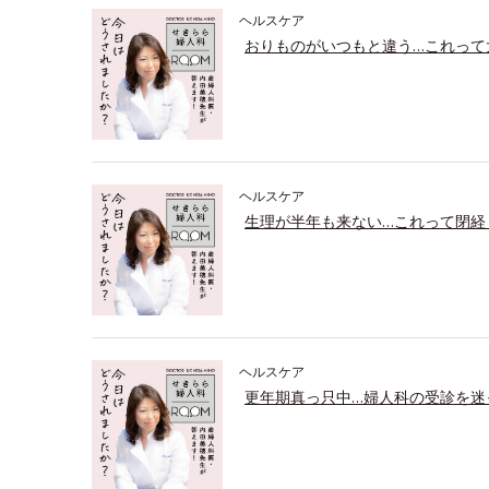
ヘルスケア
おりものがいつもと違う…これって
ヘルスケア
生理が半年も来ない…これって閉経
ヘルスケア
更年期真っ只中…婦人科の受診を迷