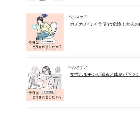
ヘルスケア
カチカチ“ミイラ便”は危険！大人
ヘルスケア
女性ホルモンが減ると体臭がキツく