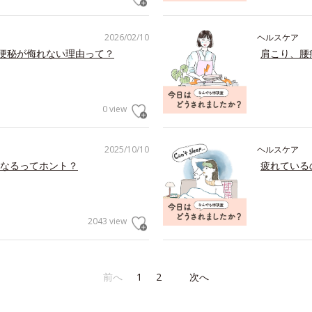
2026/02/10
ヘルスケア
の便秘が侮れない理由って？
肩こり、腰
0 view
2025/10/10
ヘルスケア
なるってホント？
疲れている
2043 view
前へ
1
2
次へ