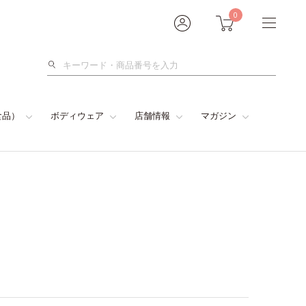
0
検
索
食品）
ボディウェア
店舗情報
マガジン