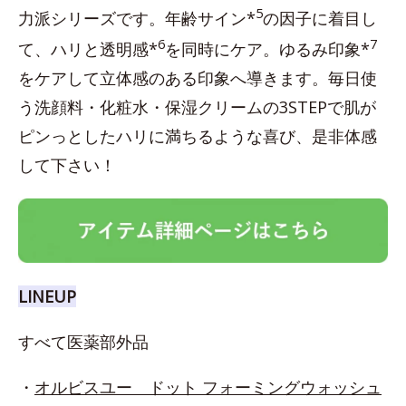
5
力派シリーズです。年齢サイン*
の因子に着目し
6
7
て、ハリと透明感*
を同時にケア。ゆるみ印象*
をケアして立体感のある印象へ導きます。毎日使
う洗顔料・化粧水・保湿クリームの3STEPで肌が
ピンっとしたハリに満ちるような喜び、是非体感
して下さい！
LINEUP
すべて医薬部外品
・
オルビスユー ドット フォーミングウォッシュ