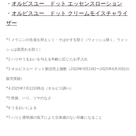
・
オルビスユー ドット エッセンスローション
・
オルビスユー ドット クリームモイスチャライ
ザー
*1 メラニンの生成を抑えシミ・そばかすを防ぐ（ウォッシュ除く。ウォッ
シュは肌荒れを防ぐ）
*2 ハリやうるおいを与える年齢に応じたお手入れ
*3 オルビスユー ドット新旧売上個数（2020年9月24日〜2025年6月30日の
販売実績）
*4 2025年7月22日時点（オルビス調べ）
*5 乾燥、ハリ、ツヤのなさ
*6 うるおいによる
*7 ハリと透明感の低下により立体感のない印象になること