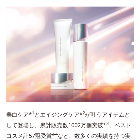
1
2
美白ケア*
とエイジングケア*
が叶うアイテムと
3
して登場し、累計販売数1002万個突破*
、ベスト
4
コスメ計57冠受賞*
など、数多くの実績を持つ実