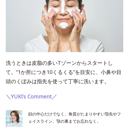
洗うときは皮脂の多いTゾーンからスタートし
て。“1か所につき10くるくる”を目安に、小鼻や目
頭のくぼみは指先を使って丁寧に洗います。
＼YUKI’s Comment／
顔の中心だけでなく、角質がたまりやすい顎先やフ
ェイスライン、顎の裏までお忘れなく。