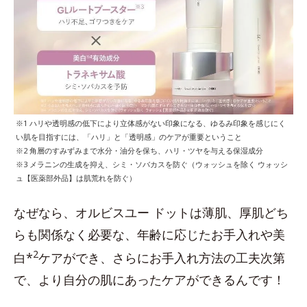
※1 ハリや透明感の低下により立体感がない印象になる、ゆるみ印象を感じにく
い肌を目指すには、「ハリ」と「透明感」のケアが重要ということ
※2 角層のすみずみまで水分・油分を保ち、ハリ・ツヤを与える保湿成分
※3 メラニンの生成を抑え、シミ・ソバカスを防ぐ（ウォッシュを除く ウォッシ
ュ【医薬部外品】は肌荒れを防ぐ）
なぜなら、オルビスユー ドットは薄肌、厚肌どち
らも関係なく必要な、年齢に応じたお手入れや美
2
白*
ケアができ、さらにお手入れ方法の工夫次第
で、より自分の肌にあったケアができるんです！