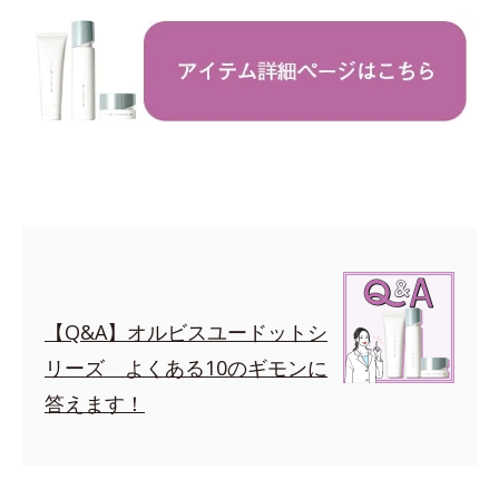
【Q&A】オルビスユードットシ
リーズ よくある10のギモンに
答えます！