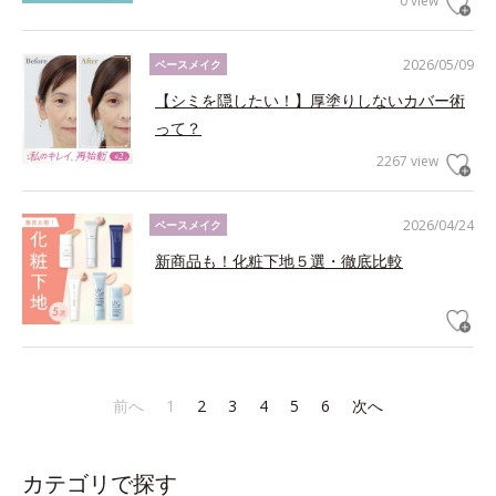
0 view
2026/05/09
ベースメイク
【シミを隠したい！】厚塗りしないカバー術
って？
2267 view
2026/04/24
ベースメイク
新商品も！化粧下地５選・徹底比較
前へ
1
2
3
4
5
6
次へ
カテゴリで探す