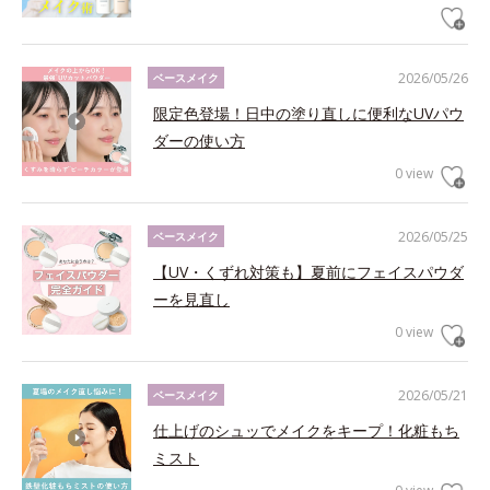
2026/05/26
ベースメイク
限定色登場！日中の塗り直しに便利なUVパウ
ダーの使い方
0 view
2026/05/25
ベースメイク
【UV・くずれ対策も】夏前にフェイスパウダ
ーを見直し
0 view
2026/05/21
ベースメイク
仕上げのシュッでメイクをキープ！化粧もち
ミスト