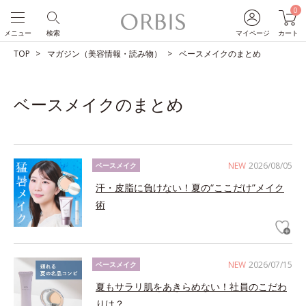
0
メニュー
検索
マイページ
カート
TOP
マガジン（美容情報・読み物）
ベースメイクのまとめ
ベースメイクのまとめ
NEW
2026/08/05
ベースメイク
汗・皮脂に負けない！夏の“ここだけ”メイク
術
NEW
2026/07/15
ベースメイク
夏もサラリ肌をあきらめない！社員のこだわ
りは？