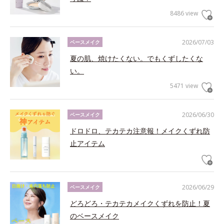
8486 view
2026/07/03
ベースメイク
夏の肌、焼けたくない。でもくずしたくな
い。
5471 view
2026/06/30
ベースメイク
ドロドロ、テカテカ注意報！メイクくずれ防
止アイテム
2026/06/29
ベースメイク
どろどろ・テカテカメイクくずれを防止！夏
のベースメイク