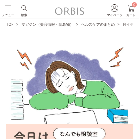
0
メニュー
検索
マイページ
カート
TOP
マガジン（美容情報・読み物）
ヘルスケアのまとめ
月イチの