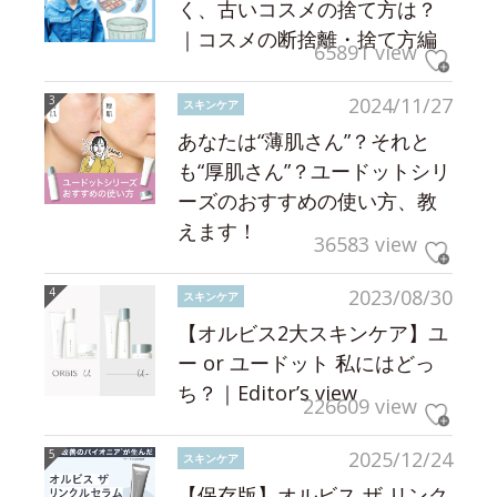
く、古いコスメの捨て方は？
｜コスメの断捨離・捨て方編
65891 view
2024/11/27
スキンケア
あなたは“薄肌さん”？それと
も“厚肌さん”？ユードットシリ
ーズのおすすめの使い方、教
えます！
36583 view
2023/08/30
スキンケア
【オルビス2大スキンケア】ユ
ー or ユードット 私にはどっ
ち？｜Editor’s view
226609 view
2025/12/24
スキンケア
【保存版】オルビス ザ リンク