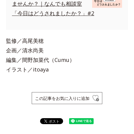
ませんか？｜なんでも相談室
「今日はどうされましたか？」#2
監修／高尾美穂
企画／清水尚美
編集／間野加菜代（Cumu）
イラスト／itoaya
この記事をお気に入りに追加