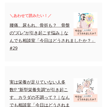
＼あわせて読みたい！／
腰痛、尿もれ、骨折も？ 骨盤
の“ズレ”が引き起こす悩み｜な
んでも相談室「今日はどうされましたか？」
#29
実は栄養が足りていない人多
数!? “新型栄養失調”が引き起こ
す、カラダの不調って？｜なん
でも相談室「今日はどうされま