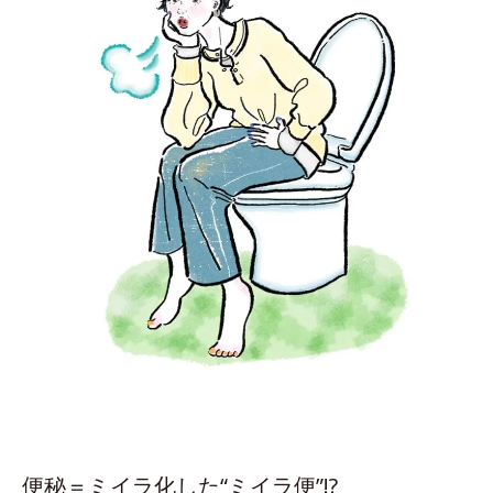
便秘＝ミイラ化した“ミイラ便”!?