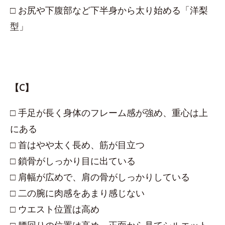
□ お尻や下腹部など下半身から太り始める「洋梨
型」
【C】
□ 手足が長く身体のフレーム感が強め、重心は上
にある
□ 首はやや太く長め、筋が目立つ
□ 鎖骨がしっかり目に出ている
□ 肩幅が広めで、肩の骨がしっかりしている
□ 二の腕に肉感をあまり感じない
□ ウエスト位置は高め