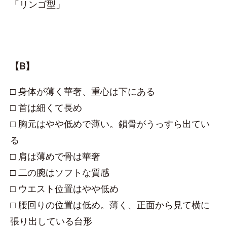
「リンゴ型」
【B】
□ 身体が薄く華奢、重心は下にある
□ 首は細くて長め
□ 胸元はやや低めで薄い。鎖骨がうっすら出てい
る
□ 肩は薄めで骨は華奢
□ 二の腕はソフトな質感
□ ウエスト位置はやや低め
□ 腰回りの位置は低め。薄く、正面から見て横に
張り出している台形