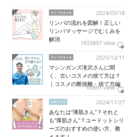
2024/03/18
ライフスタイル
リンパの流れを図解！正しい
リンパマッサージでむくみを
解消
1833897 view
2025/12/11
ライフスタイル
マシンガンズ滝沢さんに聞
く、古いコスメの捨て方は？
｜コスメの断捨離・捨て方編
65891 view
2024/11/27
スキンケア
あなたは“薄肌さん”？それと
も“厚肌さん”？ユードットシリ
ーズのおすすめの使い方、教
えます！