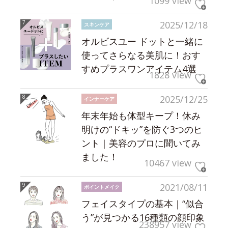
1099 view
2025/12/18
スキンケア
オルビスユー ドットと一緒に
使ってさらなる美肌に！おす
すめプラスワンアイテム4選
1828 view
2025/12/25
インナーケア
年末年始も体型キープ！休み
明けの“ドキッ”を防ぐ3つのヒ
ント｜美容のプロに聞いてみ
ました！
10467 view
2021/08/11
ポイントメイク
フェイスタイプの基本｜“似合
う”が見つかる16種類の顔印象
238957 view