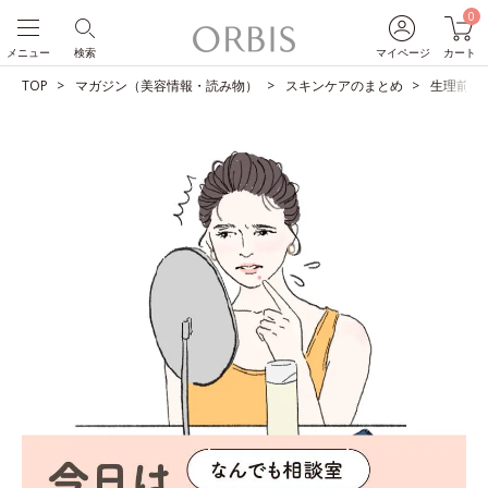
0
メニュー
検索
マイページ
カート
TOP
マガジン（美容情報・読み物）
スキンケアのまとめ
生理前の