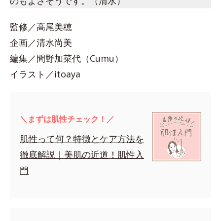
のもよさそうです。（清水）
監修／高尾美穂
企画／清水尚美
編集／間野加菜代（Cumu）
イラスト／itoaya
＼まずは肌性チェック！／
肌性って何？特徴とケア方法を
徹底解説｜美肌の近道！肌性入
門