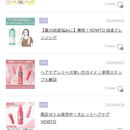
0 view
2026/06/26
ヘア
【夏の頭皮悩みに】爽快！HOWTO 頭皮クレ
ンジング
0 view
2026/06/20
ヘア
ヘアケアシリーズ使い方ガイド｜使用ステッ
プも解説
0 view
2026/04/24
ヘア
限定ボトル発売中！大ヒットヘアケア
HOWTO