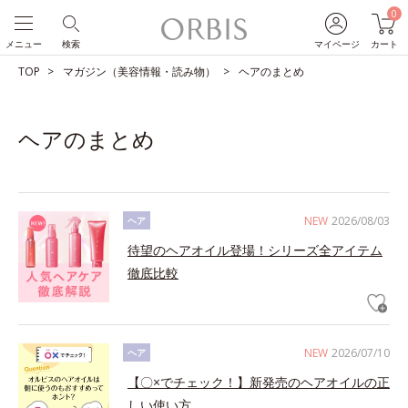
0
メニュー
検索
マイページ
カート
TOP
マガジン（美容情報・読み物）
ヘアのまとめ
ヘアのまとめ
NEW
2026/08/03
ヘア
待望のヘアオイル登場！シリーズ全アイテム
徹底比較
NEW
2026/07/10
ヘア
【〇×でチェック！】新発売のヘアオイルの正
しい使い方