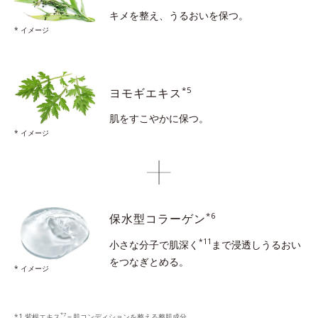
キメを整え、うるおいを保つ。
* イメージ
*5
ヨモギエキス
肌をすこやかに保つ。
* イメージ
*6
保水型コラーゲン
*11
小さな分子で肌深く
まで浸透し
うるおい
をつなぎとめる。
* イメージ
*7
*1 紫根エキス
＝肌コンディションを整える整肌成分