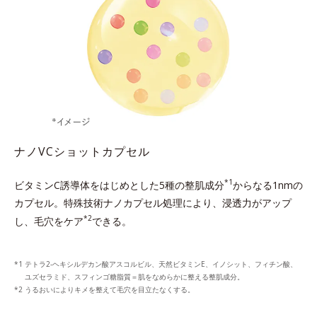
ナノVCショットカプセル
*1
ビタミンC誘導体をはじめとした5種の整肌成分
からなる1nmの
カプセル。
特殊技術ナノカプセル処理により、浸透力がアップ
*2
し、毛穴をケア
できる。
テトラ2-ヘキシルデカン酸アスコルビル、天然ビタミンE、イノシット、フィチン酸、
ユズセラミド、スフィンゴ糖脂質＝肌をなめらかに整える整肌成分。
うるおいによりキメを整えて毛穴を目立たなくする。