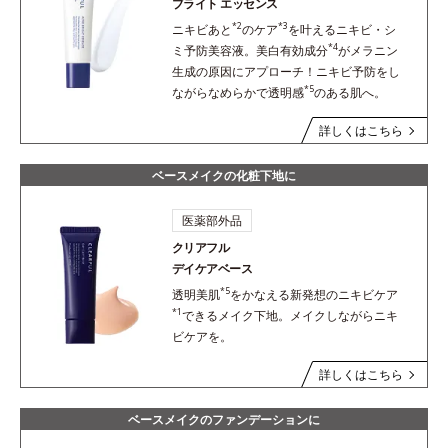
ブライト エッセンス
*2
*3
ニキビあと
のケア
を叶えるニキビ・シ
*4
ミ予防美容液。美白有効成分
がメラニン
生成の原因にアプローチ！ニキビ予防をし
*5
ながらなめらかで透明感
のある肌へ。
詳しくはこちら
ベースメイクの化粧下地に
医薬部外品
クリアフル
デイケアベース
*5
透明美肌
をかなえる新発想のニキビケア
*1
できるメイク下地。メイクしながらニキ
ビケアを。
詳しくはこちら
ベースメイクのファンデーションに