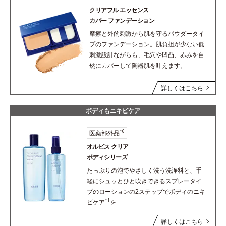
クリアフル エッセンス
カバー ファンデーション
摩擦と外的刺激から肌を守るパウダータイ
プのファンデーション。肌負担が少ない低
刺激設計ながらも、毛穴や凹凸、赤みを自
然にカバーして陶器肌を叶えます。
詳しくはこちら
ボディもニキビケア
*6
医薬部外品
オルビス クリア
ボディシリーズ
たっぷりの泡でやさしく洗う洗浄料と、手
軽にシュッとひと吹きできるスプレータイ
プのローションの2ステップでボディのニキ
*1
ビケア
を
詳しくはこちら