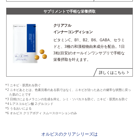
サプリメントで手軽な栄養摂取
クリアフル
インナーコンディション
ビタミンC、B1、B2、B6、GABA、セラミ
ドと、3種の和漢植物由来成分を配合。1日
3粒(目安)のオールインワンサプリで手軽な
栄養摂取を叶えます。
詳しくはこちら
*1 ニキビ・肌荒れを防ぐ
*2 ニキビあととは、色素沈着のある肌ではなく、ニキビが治ったあとの健常な状態に戻っ
た肌のことです
*3 日焼けによるメラニンの生成を抑え、シミ・ソバカスを防ぐ。ニキビ・肌荒れを防ぐ
*4 L-アスコルビン酸 2-グルコシド
*5 うるおいによる
*6 オルビス クリアボディ スムースローションのみ
オルビスのクリアシリーズは