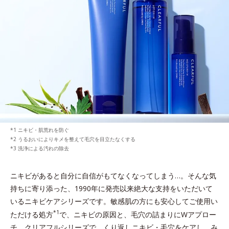
ニキビ・肌荒れを防ぐ
うるおいによりキメを整えて毛穴を目立たなくする
洗浄による汚れの除去
ニキビがあると自分に自信がもてなくなってしまう…。
そんな気
持ちに寄り添った、1990年に発売以来絶大な支持をいただいて
いるニキビケアシリーズです。
敏感肌の方にも安心してご使用い
*1
ただける処方
で、ニキビの原因と、毛穴の詰まりにWアプロー
チ。
クリアフルシリーズで、くり返しニキビ・毛穴をケアし、み