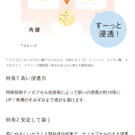
* テトラ2-ヘキシルデカン酸アスコルビル、天然ビタミンE、イノシット、フィチン酸、ユ
ズセラミド、スフィンゴ糖脂質＝肌をなめらかに整える整肌成分。
特長1 高い浸透力
特殊技術ナノカプセル化技術によって肌への浸透が約10倍に
UP！
角層のすみずみまで成分を届けます。
特長2 安定して届く
肌にやさしいセラミド類似成分由来で、ナノカプセルのまま浸透