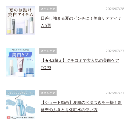
2026/07/28
スキンケア
日差し強まる夏のピンチに！美白ケアアイテ
ム5選
2026/07/23
スキンケア
【★4.3超え】クチコミで大人気の美白ケア
TOP3
2026/07/23
スキンケア
【ショート動画】夏肌のベタつきを一掃！新
発売のふきとり化粧水の使い方