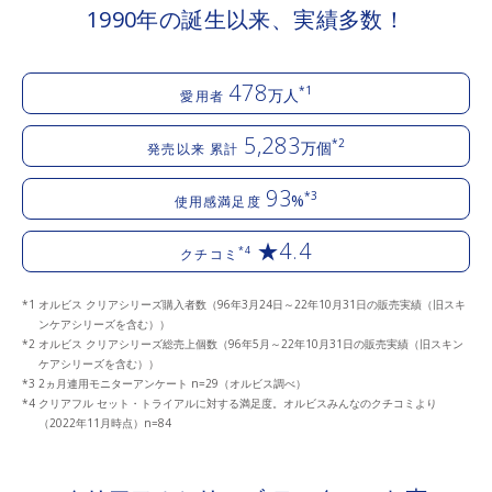
1990年の誕生以来、実績多数！
478
*1
万人
愛用者
5,283
*2
万個
発売以来 累計
93
*3
%
使用感満足度
★4.4
*4
クチコミ
オルビス クリアシリーズ購入者数（96年3月24日～22年10月31日の販売実績（旧スキ
ンケアシリーズを含む））
オルビス クリアシリーズ総売上個数（96年5月～22年10月31日の販売実績（旧スキン
ケアシリーズを含む））
2ヵ月連用モニターアンケート n=29（オルビス調べ）
クリアフル セット・トライアルに対する満足度。オルビスみんなのクチコミより
（2022年11月時点）n=84