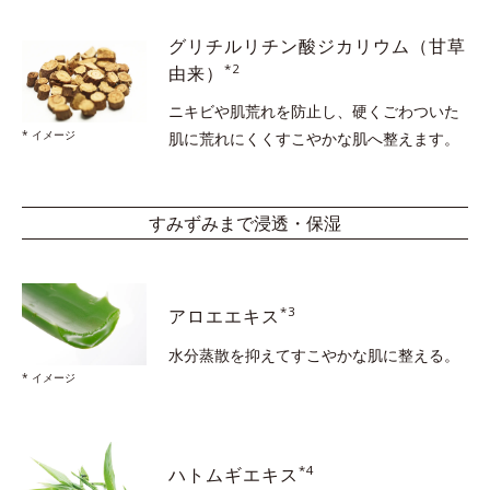
グリチルリチン酸ジカリウム
（甘草
*2
由来）
ニキビや肌荒れを防止し、硬くごわついた
* イメージ
肌に
荒れにくくすこやかな肌へ整えます。
すみずみまで浸透・保湿
*3
アロエエキス
水分蒸散を抑えて
すこやかな肌に整える。
* イメージ
*4
ハトムギエキス