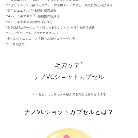
*2 グリチルリチン酸ジカリウム（甘草由来）＝ニキビ・肌荒れ防止有効成分
*8
*3 アロエエキス
＝植物性保湿成分
*9
*4 ハトムギエキス
＝植物性保湿成分
*5 ヨモギエキス=植物性保湿成分
*10
*6 保水型コラーゲン
＝肌にうるおいとハリを与える保湿成分
*7＝シコニン *8＝アロエエキス（2）
*9＝ヨクイニンエキス *10＝水溶性コラーゲン液
*11 角層まで
*
毛穴ケア
ナノVCショットカプセル
* うるおいによりキメを整えて毛穴を目立たなくする
ナノVCショットカプセルとは？