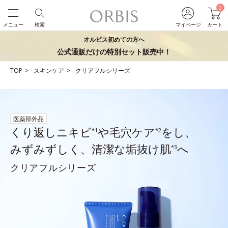
0
メニュー
検索
マイページ
カート
オルビス初めての方へ
公式通販だけの特別セット販売中！
TOP
スキンケア
クリアフルシリーズ
医薬部外品
くり返しニキビ
や毛穴ケア
をし、
*1
*2
みずみずしく、清潔な垢抜け肌
へ
*3
クリアフルシリーズ