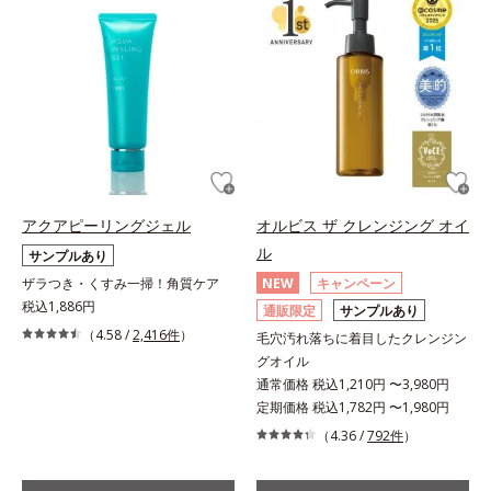
アクアピーリングジェル
オルビス ザ クレンジング オイ
ル
サンプルあり
ザラつき・くすみ一掃！角質ケア
NEW
キャンペーン
税込1,886円
通販限定
サンプルあり
（4.58 /
2,416件
）
毛穴汚れ落ちに着目したクレンジン
グオイル
通常価格 税込1,210円 〜3,980円
定期価格 税込1,782円 〜1,980円
（4.36 /
792件
）