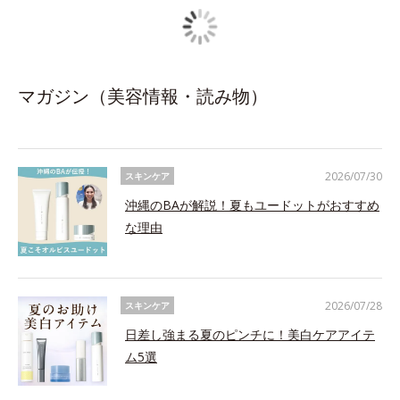
マガジン（美容情報・読み物）
2026/07/30
スキンケア
沖縄のBAが解説！夏もユードットがおすすめ
な理由
2026/07/28
スキンケア
日差し強まる夏のピンチに！美白ケアアイテ
ム5選