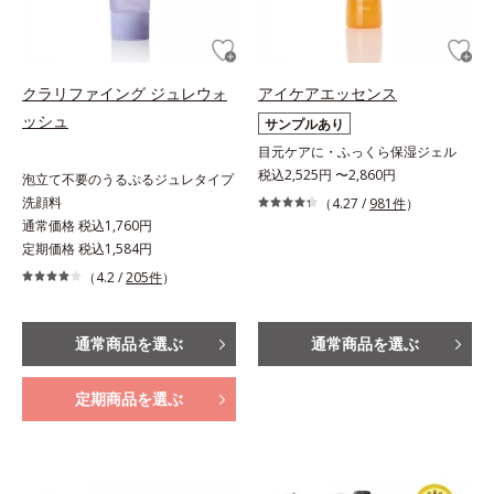
クラリファイング ジュレウォ
アイケアエッセンス
ッシュ
サンプルあり
目元ケアに・ふっくら保湿ジェル
税込2,525円 〜2,860円
泡立て不要のうるぷるジュレタイプ
洗顔料
（4.27 /
981件
）
通常価格 税込1,760円
定期価格 税込1,584円
（4.2 /
205件
）
通常商品を選ぶ
通常商品を選ぶ
定期商品を選ぶ