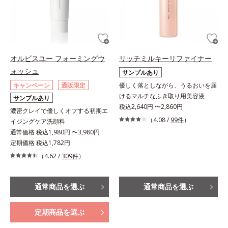
オルビスユー フォーミングウ
リッチミルキーリファイナー
ォッシュ
サンプルあり
キャンペーン
通販限定
優しく落としながら、うるおいを届
けるマルチなふき取り用美容液
サンプルあり
税込2,640円 〜2,860円
濃密クレイで優しくオフする初期エ
（4.08 /
99件
）
イジングケア洗顔料
通常価格 税込1,980円 〜3,980円
定期価格 税込1,782円
（4.62 /
309件
）
通常商品を選ぶ
通常商品を選ぶ
定期商品を選ぶ