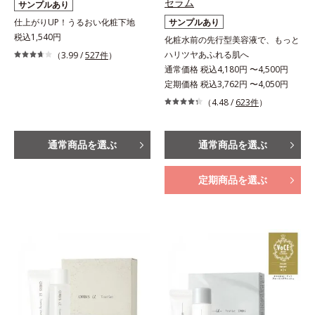
セラム
サンプルあり
仕上がりUP！うるおい化粧下地
サンプルあり
税込1,540円
化粧水前の先行型美容液で、もっと
ハリツヤあふれる肌へ
（3.99 /
527件
）
通常価格 税込4,180円 〜4,500円
定期価格 税込3,762円 〜4,050円
（4.48 /
623件
）
通常商品を選ぶ
通常商品を選ぶ
定期商品を選ぶ