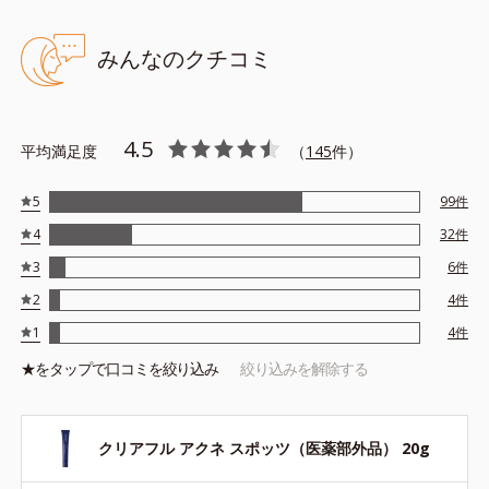
みんなのクチコミ
4.5
平均満足度
（
145
件）
5
99
件
4
32
件
3
6
件
2
4
件
1
4
件
★を
タップ
で口コミを絞り込み
絞り込みを解除する
クリアフル アクネ スポッツ（医薬部外品） 20g