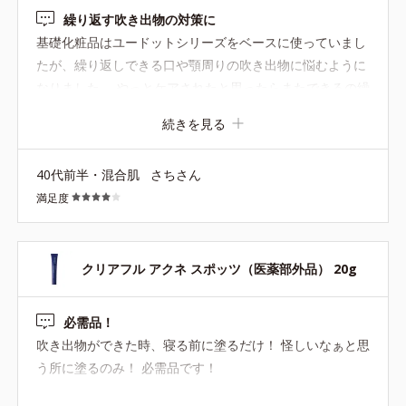
繰り返す吹き出物の対策に
基礎化粧品はユードットシリーズをベースに使っていまし
たが、繰り返しできる口や顎周りの吹き出物に悩むように
なりました。 やっとケアされたと思ったらまたできるの繰
り返しで、だんだんお肌が汚くなっていく悲しみ。 基礎化
続きを見る
粧品をクリアフルシリーズに変えようか悩み、お問合せ窓
口に肌状態をご相談したところ、保湿はユードット、口や
40代前半・混合肌
さちさん
顎周りはこちらの商品でポイントケアするのはどうかとア
満足度
ドバイスいただき、似たような悩みの方の口コミも参考
に、サンプルで使用感を確認のうえで現品購入しました。
朝晩、化粧水のあと保湿の前に、口や顎周りにはこちらの
商品をつけています。 まだ不安定さはありますが、こちら
クリアフル アクネ スポッツ（医薬部外品） 20g
の商品を使い始めてから、繰り返す吹き出物は予防されて
落ち着く感じになってきました。 お肌の調子が安定するこ
必需品！
とを願って、しばらく使い続けてみたいと思います。
吹き出物ができた時、寝る前に塗るだけ！ 怪しいなぁと思
う所に塗るのみ！ 必需品です！