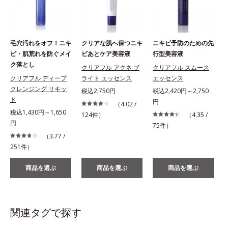
毛穴汚れをオフ！ニキ
クリアな肌へ保つニキ
ニキビ予防のための先
ビ・肌荒れを防ぐメイ
ビあとケア美容液
行型美容液
ク落とし
クリアフル アクネ ブ
クリアフル スムース
クリアフル ディープ
ライト エッセンス
エッセンス
クレンジング リキッ
税込2,750円
税込2,420円～2,750
ド
円
（4.02 /
税込1,430円～1,650
124件）
（4.35 /
円
75件）
（3.77 /
251件）
商品を選ぶ
商品を選ぶ
商品を選ぶ
関連タグで探す