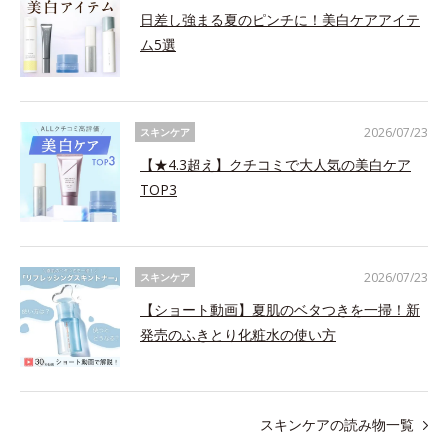
日差し強まる夏のピンチに！美白ケアアイテ
ム5選
2026/07/23
スキンケア
【★4.3超え】クチコミで大人気の美白ケア
TOP3
2026/07/23
スキンケア
【ショート動画】夏肌のベタつきを一掃！新
発売のふきとり化粧水の使い方
スキンケアの読み物一覧