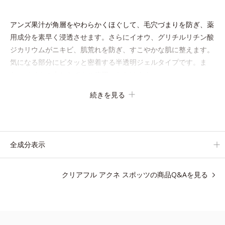
アンズ果汁が角層をやわらかくほぐして、毛穴づまりを防ぎ、薬
用成分を素早く浸透させます。さらにイオウ、グリチルリチン酸
ジカリウムがニキビ、肌荒れを防ぎ、すこやかな肌に整えます。
気になる部分にピタッと密着する半透明ジェルタイプです。ま
た、メイクの上からでもご使用いただけます。
続きを見る
●無油分、無香料、無着色 ●界面活性剤不使用 ●イオウ、グリチル
リチン酸ジカリウム（甘草由来）配合＝ニキビ・肌荒れ防止薬用成
全成分表示
分●ACオイルセンサーパウダー配合＝遊離脂肪酸を選択吸着する粉
体●アンズ果汁配合＝角質柔軟効果のある保湿成分●霊芝(レイシ)エ
キス・苦参エキス配合＝和漢植物性保湿成分●スポッツフィットベー
クリアフル アクネ スポッツの商品Q&Aを見る
ス（密着性を高める保湿ベース）●弱酸性
※アレルギーテスト済＝全ての方にアレルギーが起こらないという
ことではありません。
※ノンコメドジェニックテスト済＝すべての人にコメド（ニキビの
もと）ができないというわけではありません。