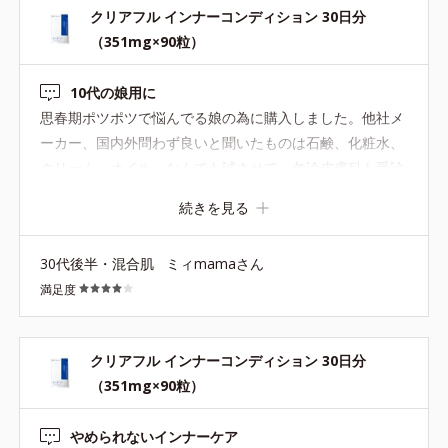
クリアフル インナーコンディション 30日分
（351mg×90粒）
10代の娘用に
思春期ポツポツで悩んでる娘の為に購入しました。他社メ
ーカー、国内外問わず良いと聞いたものは石鹸、化粧水、
クリーム、オイル、なんでも試させて、勿論皮膚科も受診
しました。一進一退といった感じで、良くなって来たなと
続きを見る
思ったら毎月の女子デー前後で酷くなり治り、治りかけで
また女子デーに突入し、娘が落ち込んでるのが可哀想
30代後半・混合肌
ミィmamaさん
で、、、外からだけでなく体の中からもと思いこちらを購
満足度
入。『苦い』と言いながら（粒なのにw）半袋飲んだとこ
ろですが、今月は変化が明らかに緩やかでした。小さなポ
ツポツは出来てるものの、膿んだ赤いポツポツは一つも出
クリアフル インナーコンディション 30日分
来てなかったです。状態維持と言う感じで、娘もびっくり
（351mg×90粒）
しています。このままいけばポツポツ0も近いかも！2袋購
入したので、また変化あれば追加します！
やめられないインナーケア