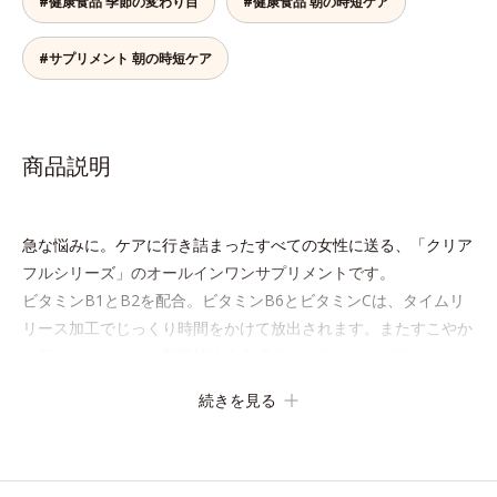
#健康食品 季節の変わり目
#健康食品 朝の時短ケア
#サプリメント 朝の時短ケア
商品説明
急な悩みに。ケアに行き詰まったすべての女性に送る、「クリア
フルシリーズ」のオールインワンサプリメントです。
ビタミンB1とB2を配合。ビタミンB6とビタミンCは、タイムリ
リース加工でじっくり時間をかけて放出されます。またすこやか
な美しさのために、和漢植物由来成分とセラミドをプラス。さら
にストレス社会に負けないためのGABAも配合しました。
続きを見る
現代社会を生き抜く女性のすこやかな毎日を応援します。