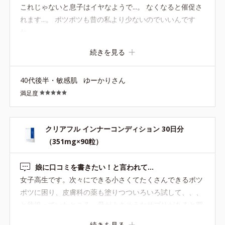
これじゃないと息子はイヤなようで...。 なくなると催促さ
れます...。 ポツポツも昔の私より少ないのでいいんです
ね...。
続きを見る
40代後半・敏感肌
ゆーかりさん
満足度
クリアフル インナーコンディション 30日分
（351mg×90粒）
娘に口コミを書きたい！と言われて…
女子高生です。次々にできる小さくてたくさんできるポツ
ポツに困り、皮膚科の薬も塗りつついろいろ試して、、、
と彷徨っていたところ、母がよさそうなサプリがあると買
ってくれました。 初めコンソメのような風味がしてびっく
続きを見る