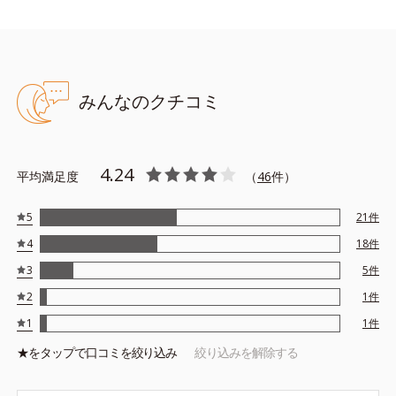
みんなのクチコミ
4.24
平均満足度
（
46
件）
5
21
件
4
18
件
3
5
件
2
1
件
1
1
件
★を
タップ
で口コミを絞り込み
絞り込みを解除する