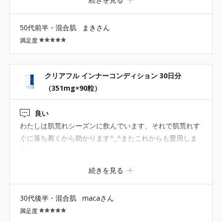
りしましたが、続けて飲んでいてなんとなくいいような気
がしています。飲み忘れるとポツポツするので、頼んで定
50代前半・混合肌
まきさん
期購入にしてもらいました。私にはとても合いました。
満足度
クリアフル インナーコンディション 30日分
（351mg×90粒）
良い
わたしは肌荒れシーズンに飲んでいます、それで肌荒れす
ぐに落ち着くから助かります^_^またこれからも愛用しま
す！
続きを見る
30代後半・混合肌
macaさん
満足度