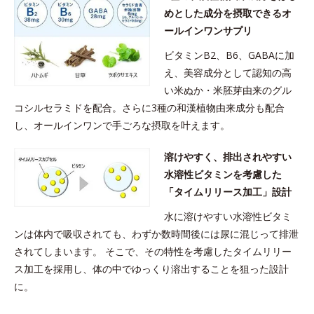
めとした成分を摂取できるオ
ールインワンサプリ
ビタミンB2、B6、GABAに加
え、美容成分として認知の高
い米ぬか・米胚芽由来のグル
コシルセラミドを配合。さらに3種の和漢植物由来成分も配合
し、オールインワンで手ごろな摂取を叶えます。
溶けやすく、排出されやすい
水溶性ビタミンを考慮した
「タイムリリース加工」設計
水に溶けやすい水溶性ビタミ
ンは体内で吸収されても、わずか数時間後には尿に混じって排泄
されてしまいます。 そこで、その特性を考慮したタイムリリー
ス加工を採用し、体の中でゆっくり溶出することを狙った設計
に。