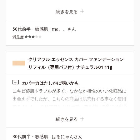
いると痒くなったり合わなかったのですが、これはその心
続きを見る
配も無く使えています。 ただ色は私には黄味が強かったで
す。フロッキーパフなので薄く付ける程度で正解なのかも
50代前半・敏感肌
ma。。さん
しれませんが、私の場合しっかり肌をカバーする量は付け
満足度
られない色でした。合わなかったらフェイスパウダー程度
に薄く付けようと思って明るい方の色にしておいてよかっ
たです。もう少しピンク寄りの色もほしいです。 合うかわ
クリアフル エッセンス カバー ファンデーション
からないのでとりあえずレフィルのみにしましたが、今の
リフィル（専用パフ付）ナチュラル01 11g
ところ家を出る前だけ使っているので、レフィルが入って
いるケースがパフ置き場もある作りなのは助かります。
カバー力はたしかに弱いかも
ニキビ跡肌トラブルが多く、なかなか相性のいい化粧品に
出会えずでしたが、こちらの商品は肌荒れする事なく使用
できました。 クリアフルシリーズ、フル使いの私には安心
の商品です⭐︎ カバー力はたしかに弱いですが、 薄くなって
続きを見る
きたニキビ跡は、見えなくなります。 パウダーと一緒に使
うとよりいいです。
30代前半・敏感肌
はるにゃんさん