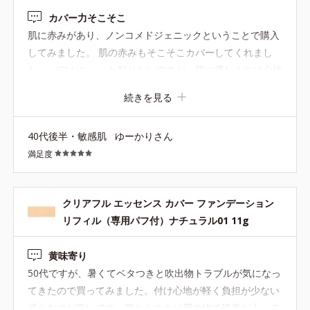
カバー力そこそこ
肌に赤みがあり、ノンコメドジェニックということで購入
してみました。 肌の赤みもそこそこカバーしてくれまし
た。 パフがちょっと頼りないですが、肌に優しくつけ心地
も良いです。 思ったよりカバー力があって、肌が綺麗にみ
続きを見る
えたので、ニキビ肌以外の方で赤みがある方でも良いかな
と思いました。 （下地はスムースキープベースで赤みがト
40代後半・敏感肌
ゆーかりさん
ーンアップ効果で気になりにくくなりました。） サンプル
満足度
があればいいなと思います。
クリアフル エッセンス カバー ファンデーション
リフィル（専用パフ付）ナチュラル01 11g
黄味寄り
50代ですが、暑くてベタつきと吹出物トラブルが気になっ
てきたので買ってみました。付け心地が軽く負担が少ない
感じなのが良いです。昔からニキビ用の物で硫黄が入って