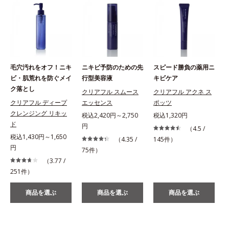
毛穴汚れをオフ！ニキ
ニキビ予防のための先
スピード勝負の薬用ニ
ビ・肌荒れを防ぐメイ
行型美容液
キビケア
ク落とし
クリアフル スムース
クリアフル アクネ ス
クリアフル ディープ
エッセンス
ポッツ
クレンジング リキッ
税込2,420円～2,750
税込1,320円
ド
円
（4.5 /
税込1,430円～1,650
（4.35 /
145件）
円
75件）
（3.77 /
251件）
商品を選ぶ
商品を選ぶ
商品を選ぶ