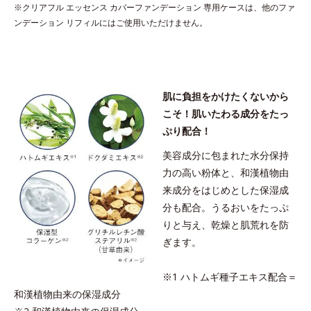
*3 すべての人にコメド（ニキビのもと）ができないというわけ
※クリアフル エッセンス カバーファンデーション 専用ケースは、他のファ
ではありません。
ンデーション リフィルにはご使用いただけません。
●無香料 ●酸化しやすい油分不使用●アルコールフリー●紫外線吸収剤
不使用●SPF20・PA++●スキンリセットヴェール＊1●ライトコントロ
肌に負担をかけたくないから
ールパウダー＊2●３種のオイルセンサーパウダー・皮脂ブロックパ
こそ！肌いたわる成分をたっ
ウダー＊3・皮脂固定パウダー＊4・皮脂吸着パウダー＊5●美容成分
ぷり配合！
＊6コーティングパウダー●クリアフルデイケアベースと相性の良い
粉体＊7●ハトムギエキス＊８●ドクダミエキス＊９●グリチルレチン
美容成分に包まれた水分保持
酸ステアリル●保水型コラーゲン＊10●紫外線、ブルーライトカット
力の高い粉体と、和漢植物由
粉体＊11
来成分をはじめとした保湿成
＊1硫酸Ｂａ＊2合成フルオロフロゴパイト、酸化チタン、酸化スズ
分も配合。うるおいをたっぷ
＊3ハイドロゲンジメチコン、タルク、合成フルオロフロゴパイト、
酸化チタン＊4シリカ、（ＨＤＩ／トリメチロールヘキシルラクト
りと与え、乾燥と肌荒れを防
ン）クロスポリマー、メタクリル酸メチルクロスポリマー＊5炭酸Ｃ
ぎます。
ａ＊6ヒアルロン酸Ｎａ＊7ジメチコン、水添パーム核油、ヘキサヒ
ドロキシステアリン酸ジペンタエリスリチル、イソステアリン酸水
※1 ハトムギ種子エキス配合＝
添ヒマシ油、トリ（カプリル酸／カプリン酸／ミリスチン酸／ステ
和漢植物由来の保湿成分
アリン酸）グリセリル、トリエチルヘキサノイン、マイカ＊8ハトム
ギ種子エキス＊9ドクダミエキス＊10水溶性コラーゲン＊11酸化チ