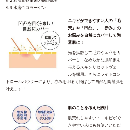
※2 和漢植物由来の保湿成分
タン
※3 水溶性コラーゲン
※アレルギーテスト済＝全ての方にアレルギーが起こらないという
ことではありません。
ニキビができやすい人の「毛
※ノンコメドジェニックテスト済＝すべての人にコメド（ニキビの
穴」や「凹凸」、「赤み」の
もと）ができないというわけではありません。
お悩みを自然にカバーして陶
器肌に！
光を拡散して毛穴や凹凸をカ
バーし、なめらかな肌印象を
与えるスキンリセットヴェー
ルを採用。さらにライトコン
トロールパウダーにより、赤みを明るく飛ばして自然な陶器肌を
叶えます！
肌のことを考えた設計
肌荒れしやすい・ニキビがで
きやすい人にもお使いいただ