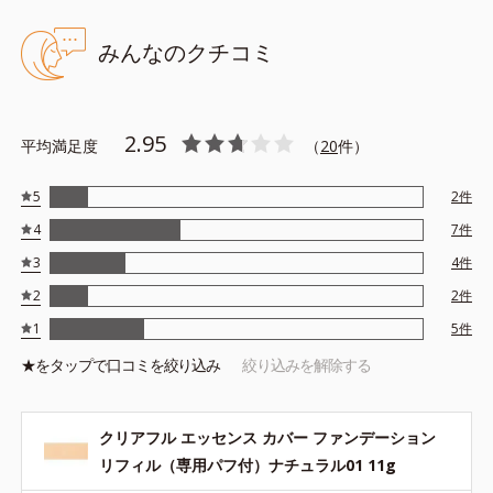
みんなのクチコミ
2.95
平均満足度
（
20
件）
5
2
件
4
7
件
3
4
件
2
2
件
1
5
件
★を
タップ
で口コミを絞り込み
絞り込みを解除する
クリアフル エッセンス カバー ファンデーション
リフィル（専用パフ付）ナチュラル01 11g