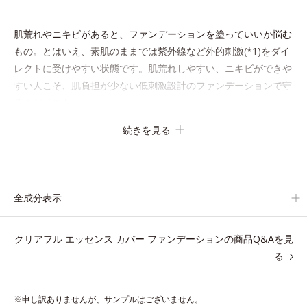
肌荒れやニキビがあると、ファンデーションを塗っていいか悩む
もの。とはいえ、素肌のままでは紫外線など外的刺激(*1)をダイ
レクトに受けやすい状態です。肌荒れしやすい、ニキビができや
すい人こそ、肌負担が少ない低刺激設計のファンデーションで守
るのがベスト。
「クリアフル エッセンス カバー ファンデーション」は紫外線吸
続きを見る
収剤不使用のうえ、敏感肌対象パッチテスト済(*2)、ノンコメド
ジェニックテスト済(*3)で、とことん肌のことを考えた設計。
さらに美容成分に包まれた水分保持力の高い粉体や和漢植物由来
成分をはじめとした、肌をいたわる保湿成分をたっぷり配合しま
全成分表示
した。
肌にやさしいだけでなく、毛穴や凸凹、赤みをカバーして、自然
クリアフル エッセンス カバー ファンデーションの商品Q&Aを見
な陶器肌を叶えます。
る
*1 乾燥など
*2 すべての人に皮膚刺激がおきないというわけではありません
※申し訳ありませんが、サンプルはございません。