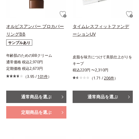
オルビスアンバー プロカバー
タイムレスフィットファンデ
リングBB
ーションUV
サンプルあり
年齢肌のためのBBクリーム
皮脂を味方につけて美肌仕上がりを
通常価格 税込2,970円
キープ
定期価格 税込2,673円
税込220円 〜2,310円
（3.95 /
101件
）
（1.71 /
206件
）
通常商品を選ぶ
通常商品を選ぶ
定期商品を選ぶ