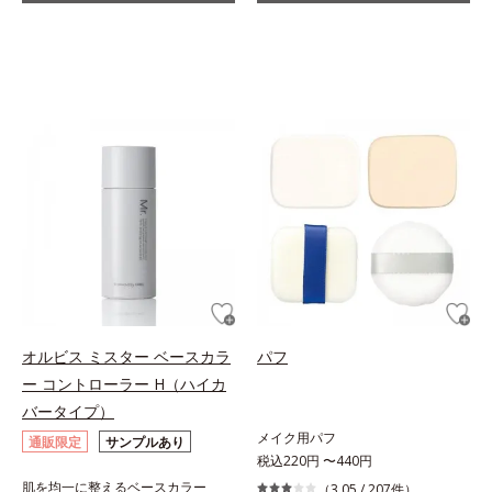
オルビス ミスター ベースカラ
パフ
ー コントローラー H（ハイカ
バータイプ）
メイク用パフ
通販限定
サンプルあり
税込220円 〜440円
肌を均一に整えるベースカラー
（3.05 /
207件
）