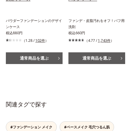
パウダーファンデーションのデザイ
ファンデ・皮脂汚れをオフ！パフ用
ンケース
洗剤
税込880円
税込660円
（1.28 /
102件
）
（4.77 /
1,743件
）
通常商品を選ぶ
通常商品を選ぶ
関連タグで探す
#ファンデーション メイク
#ベースメイク 毛穴つるん肌