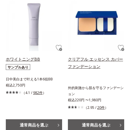
ホワイトニングBB
クリアフル エッセンス カバー
ファンデーション
サンプルあり
日中美白まで叶える1本6役BB
税込2,750円
外的刺激から肌を守るファンデーシ
（4.1 /
982件
）
ョン
税込220円 〜1,980円
（2.95 /
20件
）
通常商品を選ぶ
通常商品を選ぶ