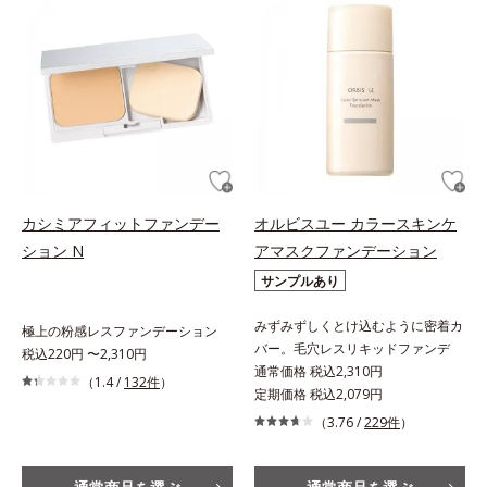
カシミアフィットファンデー
オルビスユー カラースキンケ
ション N
アマスクファンデーション
サンプルあり
みずみずしくとけ込むように密着カ
極上の粉感レスファンデーション
バー。毛穴レスリキッドファンデ
税込220円 〜2,310円
通常価格 税込2,310円
（1.4 /
132件
）
定期価格 税込2,079円
（3.76 /
229件
）