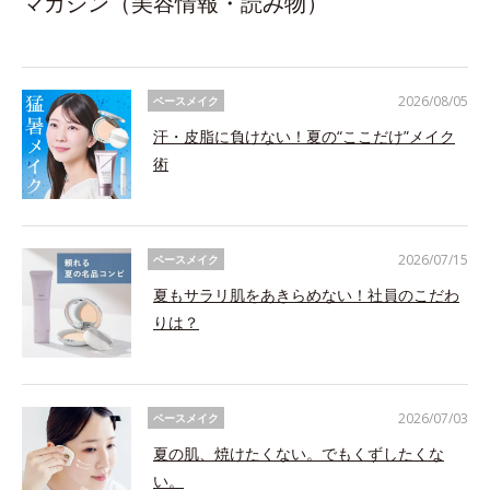
マガジン（美容情報・読み物）
2026/08/05
ベースメイク
汗・皮脂に負けない！夏の“ここだけ”メイク
術
2026/07/15
ベースメイク
夏もサラリ肌をあきらめない！社員のこだわ
りは？
2026/07/03
ベースメイク
夏の肌、焼けたくない。でもくずしたくな
い。