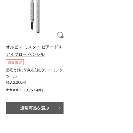
オルビス ミスター ビアード＆
アイブロー ペンシル
通販限定
眉毛と髭に印象を刻むグルーミング
ツール
税込2,200円
（3.75 /
4件
）
通常商品を選ぶ