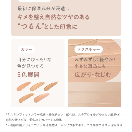
*1 スキンフィットカラー成分（酸化チタン、酸化鉄、ステアロイルグルタミン酸2Na）=
自然な仕上がりで肌悩みをカバーする粉体
*2 乳酸桿菌／セイヨウナシ果汁発酵液、カンゾウ葉エキス、ユズ果実エキス＝保湿成分