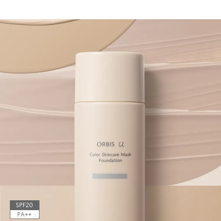
SPF20
PA++