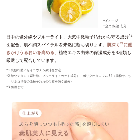
*2
日中の紫外線やブルーライト、大気中微粒子汚れから守る成分
*3
を配合。肌不調スパイラルを未然に断ち切ります。
肌深く
に働
きかけうるおいを高める、
植物エキス由来の保湿成分を3種類も
厳選して配合しています。
乳酸桿菌／セイヨウナシ果汁発酵液
酸化チタン（紫外線、ブルーライトカット成分）、ポリクオタニウム-51（花粉や、ち
りホコリ等の微粒子汚れの付着を防ぐ成分）
角層まで