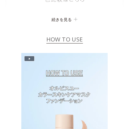
続きを見る
HOW TO USE
P
l
a
y
V
i
d
e
o