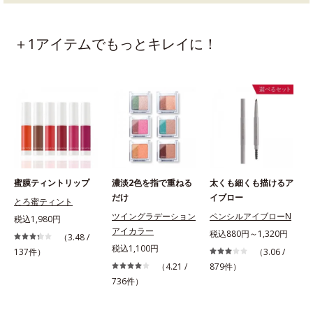
＋1アイテムでもっとキレイに！
蜜膜ティントリップ
濃淡2色を指で重ねる
太くも細くも描けるア
だけ
イブロー
とろ蜜ティント
ツイングラデーション
ペンシルアイブローN
税込1,980円
アイカラー
税込880円～1,320円
（3.48 /
税込1,100円
137件）
（3.06 /
（4.21 /
879件）
736件）