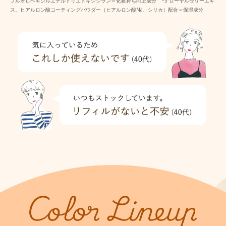
フルオロヘキシルエチルトリエトキシシラン＝化粧持ち向上成分 *3 ローヤルゼリーエキ
ス、ヒアルロン酸コーティングパウダー（ヒアルロン酸Na、シリカ）配合＝保湿成分