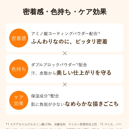
密着感・色持ち・ケア効果
*1 ステアロイルグルタミン酸２Na、水酸化Al、マイカ＝密着性向上性 *2 マイカ、パー