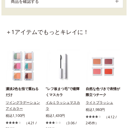
商品を確認する
＋1アイテムでもっとキレイに！
濃淡2色を指で重ねる
“レフ板まつ毛”で瞳輝
自然な色づきで表情が
だけ
くマスカラ
際立つチーク
ツイングラデーション
イルミラッシュマスカ
ライトブラッシュ
アイカラー
ラ
税込1,980円
税込1,100円
税込1,430円
（4.12 /
（4.21 /
（3.06 /
245件）