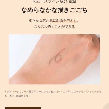
スムースライン成分
配合
なめらなかな描きごごち
柔らかな芯が
肌に刺激を与えず
、
スルスル描くことができる
* ダイマージリノール酸ダイマージレイルビス（ベヘニル/イソステアリル/フィトステリ
ル）配合=感触向上成分