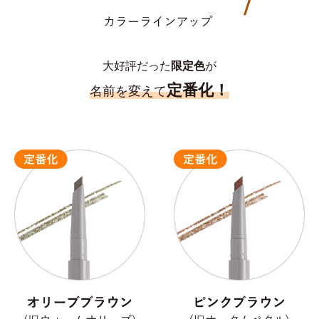
大好評だった
限定色
が
定番化！
名前を変えて