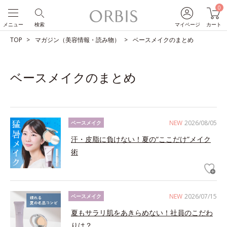
0
メニュー
検索
マイページ
カート
TOP
マガジン（美容情報・読み物）
ベースメイクのまとめ
ベースメイクのまとめ
NEW
2026/08/05
ベースメイク
汗・皮脂に負けない！夏の“ここだけ”メイク
術
NEW
2026/07/15
ベースメイク
夏もサラリ肌をあきらめない！社員のこだわ
りは？