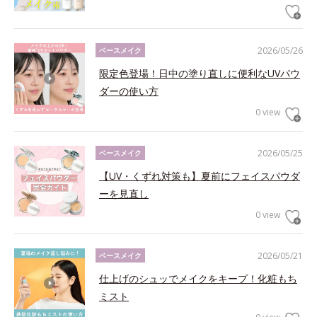
2026/05/26
ベースメイク
限定色登場！日中の塗り直しに便利なUVパウ
ダーの使い方
0 view
2026/05/25
ベースメイク
【UV・くずれ対策も】夏前にフェイスパウダ
ーを見直し
0 view
2026/05/21
ベースメイク
仕上げのシュッでメイクをキープ！化粧もち
ミスト