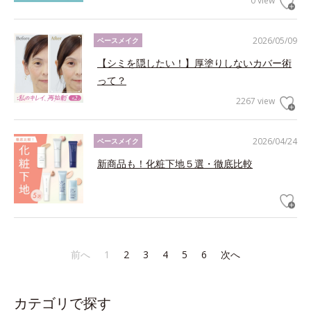
0 view
2026/05/09
ベースメイク
【シミを隠したい！】厚塗りしないカバー術
って？
2267 view
2026/04/24
ベースメイク
新商品も！化粧下地５選・徹底比較
前へ
1
2
3
4
5
6
次へ
カテゴリで探す