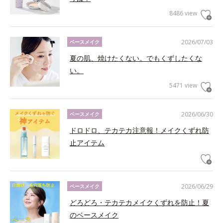
8486 view
2026/07/03
ベースメイク
夏の肌、焼けたくない。でもくずしたくな
い。
5471 view
2026/06/30
ベースメイク
ドロドロ、テカテカ注意報！メイクくずれ防
止アイテム
2026/06/29
ベースメイク
どろどろ・テカテカメイクくずれを防止！夏
のベースメイク