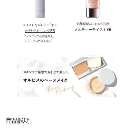
*
美容液製法による
保湿
感
メイクしながら
美白
する
メルティーモイストBB
ホワイトニングBB
*メラニンの生成を抑え、
シミ・ソバカスを防ぐ
商品説明