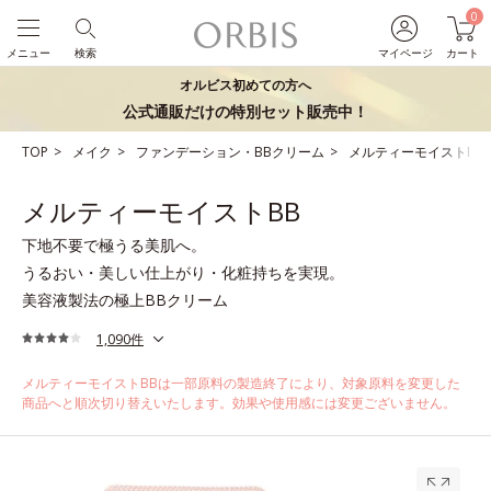
0
メニュー
検索
マイページ
カート
オルビス初めての方へ
公式通販だけの特別セット販売中！
TOP
メイク
ファンデーション・BBクリーム
メルティーモイストBB
メルティーモイストBB
下地不要で極うる美肌へ。
うるおい・美しい仕上がり・化粧持ちを実現。
美容液製法の極上BBクリーム
1,090件
メルティーモイストBBは一部原料の製造終了により、対象原料を変更した
商品へと順次切り替えいたします。効果や使用感には変更ございません。