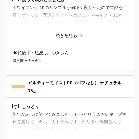
ホワイニングBBのサンプルが物凄く良かったので本品を
買うつもりが、間違えてこちらのメルティモイストBBを
買ってしまいました。 肌が特別陶器みたいに白いわけでは
ないですが、ブルベだからかなかなか合うファンデがな
続きを見る
く、BBなんてもってのほかだったのですが、ホワイニン
グBBのライトの明るさなら暗くならないし黄みも少なく
40代後半・敏感肌
ゆきさん
ぜひ使ってみたかったのです。 ■色・カバー力 こちらのラ
満足度
イトは、他のメーカーのBBよりは明るいですが、やはり
黄みがかっているベージュ（一般的な肌の色で更にイエベ
の人には明るいほうなのかも。）の感じで、自分的にはや
メルティーモイストBB（パフなし） ナチュラル
や濃い目。首の色と違うので顔がくすんで見えます。 しか
35g
し、ありがたいことにBB特有の「塗ってます！隠してま
す！」感は全然なく、お粉をはたくだけでスッピンメイク
しっとり
みたいにキレイになりますね。 （とは言えアラフォーのク
何年かぶりに使ってみました。 しっとりうるおいキープさ
マは隠れませんので、アイゾーンチューナーで光を飛ばし
れる感じで、カバー力も高めです。ただ暑い時期なので、
ます） ■伸び 良くもないですが、悪くもないです。 ほん
Tゾーンが夕方になると崩れやすいかな… 乾燥しやすい冬
の一粒量で全体に伸ばせるくらいの柔らかさはあります
場にまた使ってみたいと思います！！