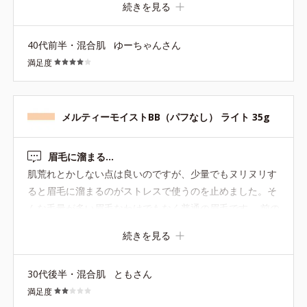
が、もう少しとろっとしているのが理想でした。 ■しっと
続きを見る
り感 どちらかと言うと塗ったあとにさらっとした軽い見た
目になりますね。 艶感が欲しい人には、ちょっと地味な仕
40代前半・混合肌
ゆーちゃんさん
上がりになります。 夏場はこのさらっとした感じが嬉しい
満足度
かも？ 自分は乾燥肌でもあるので、冬は乾燥が気になりそ
うです。 ■毛穴落ち 落ちやすい肌質ですが、ホワイニング
BBの方は一日中まるっきり毛穴落ちせずに過ごせまし
メルティーモイストBB（パフなし） ライト 35g
た。 こちらも、塗った感じは毛穴落ちしなさそうです！
落ちるものは塗って30分くらいでもうよれてきてしまうの
で…このさらっと感がいいのでしょうか。 もっと汗かく時
眉毛に溜まる…
期に使って様子をみたいです。 ■敏感肌への刺激 今のとこ
肌荒れとかしない点は良いのですが、少量でもヌリヌリす
ろなしです。 軽くて塗ってる感もないので、荒れたらどう
ると眉毛に溜まるのがストレスで使うのを止めました。そ
しよう〜みたいな不安もなく気になりません。 ホワイニン
んな毛量が多い眉毛なわけでもなく普通の眉毛です。 前の
グBBのほうも痒くなったりしなかったので、こちらも大
同製品はそうじゃなかったと思うし、他社製品で同じ塗り
続きを見る
丈夫かなと思っています。
方をしても溜まらないので、こちらの製品のテクスチャー
の問題なのかなんなのか…
30代後半・混合肌
ともさん
満足度