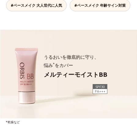
#ベースメイク 大人世代に人気
#ベースメイク 年齢サイン対策
うるおいを徹底的に守り、
*
悩み
をカバー
メルティーモイストBB
SPF30
PA+++
*乾燥など