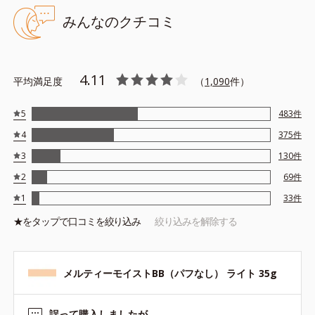
＋＋＋
みんなのクチコミ
※アレルギーテスト済＝全ての方にアレルギーが起こらないという
ことではありません。
4.11
平均満足度
（
1,090
件）
5
483
件
4
375
件
3
130
件
2
69
件
1
33
件
★を
タップ
で口コミを絞り込み
絞り込みを解除する
メルティーモイストBB（パフなし） ライト 35g
誤って購入しましたが…