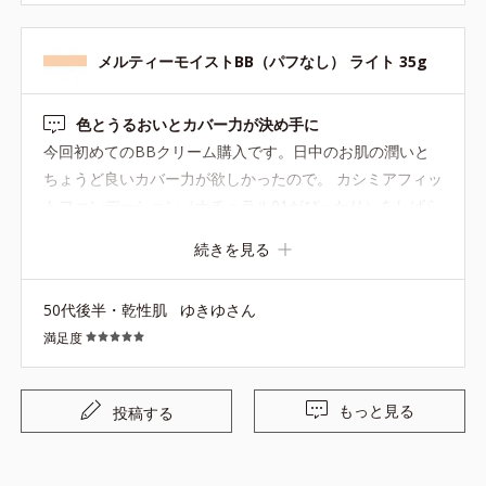
メルティーモイストBB（パフなし） ライト 35g
色とうるおいとカバー力が決め手に
今回初めてのBBクリーム購入です。日中のお肌の潤いと
ちょうど良いカバー力が欲しかったので。 カシミアフィッ
トファンデーション（ナチュラル01がぴったり）をしばら
く使用していて、「肌に合う色」にもこだわり選びまし
続きを見る
た。 BB３種のうち、こちらが一番今の私に合う色とうる
おい感でした❕️少量でもよく伸びて、仕上がりも綺麗だと思
50代後半・乾性肌
ゆきゆさん
います❣️ サンプル使用で、他のBBのそれぞれの良さもと
満足度
ってもよくわかりました
もっと見る
投稿する