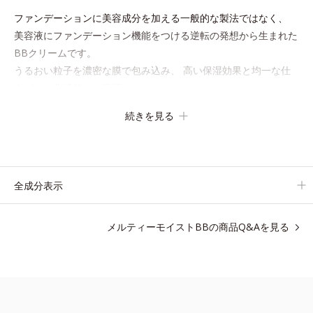
ファンデーションに美容成分を加える一般的な製法ではなく、
美容液にファンデーション機能をつける逆転の発想から生まれた
BBクリームです。
うるおい粒子を濃密な膜で包み込み、 高い保湿効果と均一な仕
上がり、化粧持ちを実現しました。
これ1本で、美容液・日焼け止め・化粧下地・ファンデーショ
続きを見る
ン・コンシーラー・パウダーの6役をこなすので、
スキンケアの後はBBクリームを塗るだけでベースメイクまで一
気に完成。
使うほどに肌を美しく整え、長時間キープします。
全成分表示
メルティーモイストBBの商品Q&Aを見る
●無香料 ●酸化しやすい油分不使用●紫外線吸収剤不使用●ソフトフォ
ーカスパウダー、毛穴隠しパウダー配合=仕上がり・カバー力向上粉
体●浸透型コラーゲン、加水分解ヒアルロン酸配合=保湿成分●バナ
バ葉エキス配合＝バリア機能を整える保湿成分●肌環境コントロール
パウダー配合＝肌表面の水分調節効果のある粉体●ＳＰＦ30・ＰＡ