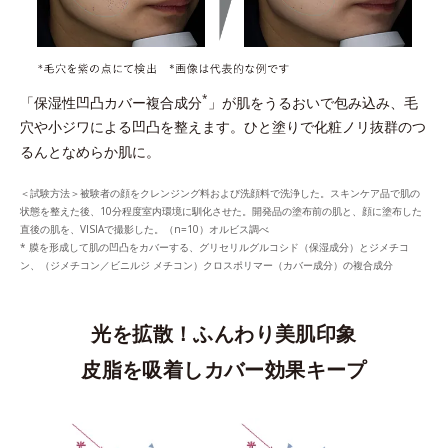
*
「保湿性凹凸カバー複合成分
」が肌をうるおいで包み込み、毛
穴や小ジワによる凹凸を整えます。ひと塗りで化粧ノリ抜群のつ
るんとなめらか肌に。
＜試験方法＞被験者の顔をクレンジング料および洗顔料で洗浄した。スキンケア品で肌の
状態を整えた後、10分程度室内環境に馴化させた。開発品の塗布前の肌と、顔に塗布した
直後の肌を、VISIAで撮影した。（n=10）オルビス調べ
* 膜を形成して肌の凹凸をカバーする、グリセリルグルコシド（保湿成分）とジメチコ
ン、（ジメチコン／ビニルジ メチコン）クロスポリマー（カバー成分）の複合成分
光を拡散！ふんわり美肌印象
皮脂を吸着しカバー効果キープ