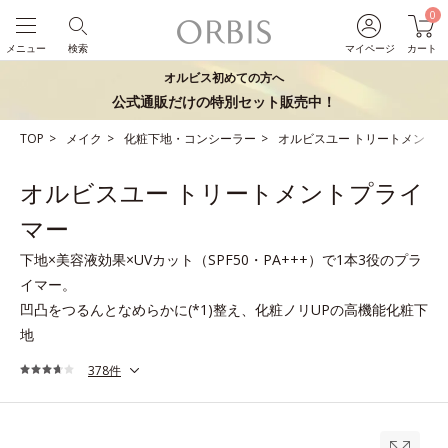
0
メニュー
検索
マイページ
カート
オルビス初めての方へ
公式通販だけの特別セット販売中！
TOP
メイク
化粧下地・コンシーラー
オルビスユー トリートメント
オルビスユー トリートメントプライ
マー
下地×美容液効果×UVカット（SPF50・PA+++）で1本3役のプラ
イマー。
凹凸をつるんとなめらかに(*1)整え、化粧ノリUPの高機能化粧下
地
378件