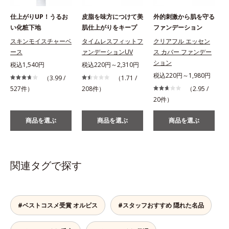
仕上がりUP！うるお
皮脂を味方につけて美
外的刺激から肌を守る
い化粧下地
肌仕上がりをキープ
ファンデーション
スキンモイスチャーベ
タイムレスフィットフ
クリアフル エッセン
ース
ァンデーションUV
ス カバー ファンデー
ション
税込1,540円
税込220円～2,310円
税込220円～1,980円
（3.99 /
（1.71 /
527件）
208件）
（2.95 /
1
20件）
商品を選ぶ
商品を選ぶ
商品を選ぶ
関連タグで探す
#ベストコスメ受賞 オルビス
#スタッフおすすめ 隠れた名品