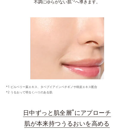
*2
不調にゆらがない肌
へ導きます。
ビルベリー葉エキス、タベブイアインペチギノサ樹皮エキス配合
うるおって明るくハリのある肌
*
日中ずっと肌全層
にアプローチ
肌が本来持つうるおいを高める