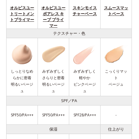
オルビスユー
オルビスユー
スキンモイス
スムースマッ
トリートメン
ポアレス キ
チャーベース
トベース
トプライマー
ープ プライ
マー
テクスチャー・色
しっとりなめ
みずみずしく
みずみずしく
こっくりマッ
らかに密着
さらりと密着
軽やか
ト
明るいベージ
明るいベージ
ピンクベージ
ベージュ
ュ
ュ
ュ
SPF／PA
SPF50/PA+++
SPF50/PA+++
SPF28/PA+++
-
保湿
仕上がり