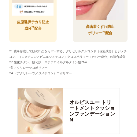
皮脂選択テカリ防止
高密着くずれ防止
*3
成分
配合
*4
ポリマー
配合
*1 膜を形成して肌の凹凸をカバーする、グリセリルグルコシド（保湿成分）とジメチ
コン、（ジメチコン／ビニルジメチコン）クロスポリマー（カバー成分）の複合成分
*2 酸化チタン、酸化鉄、ステアロイルグルタミン酸2Na
*3 アクリレーツコポリマー
*4 （アクリレーツ／ジメチコン）コポリマー
オルビスユー
トリ
ートメントクッショ
ンファンデーション
N