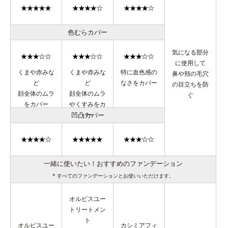
色むらカバー
気になる部分
に使用して
くまや赤みな
くまや赤みな
特に血色感の
鼻や頬の毛穴
ど
ど
なさをカバー
の目立ちを防
顔全体のムラ
顔全体のムラ
ぐ
をカバー
やくすみをカ
凹凸カバー
バー
一緒に使いたい！おすすめのファンデーション
* すべてのファンデーションとお使いいただけます。
オルビスユー
トリートメン
ト
オルビスユー
カシミアフィ