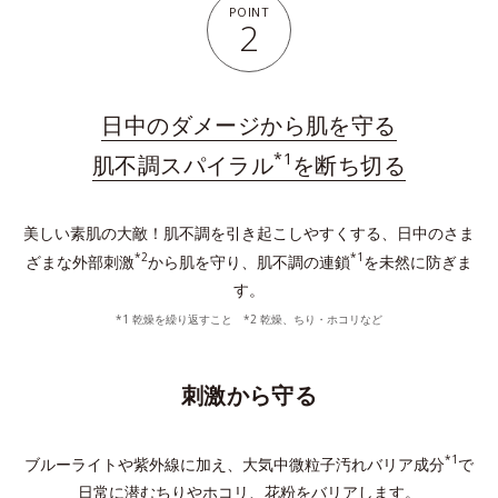
POINT
2
日中のダメージから肌を守る
*1
肌不調スパイラル
を断ち切る
美しい素肌の大敵！肌不調を引き起こしやすくする、日中のさま
*2
*1
ざまな外部刺激
から肌を守り、肌不調の連鎖
を未然に防ぎま
す。
*1 乾燥を繰り返すこと *2 乾燥、ちり・ホコリなど
刺激から守る
*1
ブルーライトや紫外線に加え、大気中微粒子汚れバリア成分
で
日常に潜むちりやホコリ、花粉をバリアします。