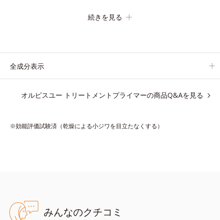
の化粧下地です。
続きを見る
保湿成分が肌全層(*2)に働きかけて、肌のうるおいをグンとアッ
プ＆リッチなクリームのようにぴたっと密着。乾燥による小ジワ
を目立たなく(*1)し、つるんとしたハリ肌に仕上げます。
むやみに隠すのではなくふわりと光を拡散させ、メイク×スキン
全成分表示
ケアのW効果で軽やかな美肌を印象づけます。
紫外線吸収剤フリーなのに高SPF値、さらにスキンプロテクト複
オルビスユー トリートメントプライマーの商品Q&Aを見る
合成分(*3)が、ブルーライト、紫外線、大気中の微粒子汚れなど
の外的ダメージから肌表面をガードします。
※効能評価試験済（乾燥による小ジワを目立たなくする）
【カバー効果】
保湿性凹凸カバー複合成分(*4)
肌悩みが気になる時でも、ただ隠すだけでなく、乾きやすい肌に
うるおいを届けながら、光拡散効果で乾燥小ジワや毛穴もカバー
します。
【ラスティング効果】
みんなのクチコミ
皮脂選択テカリ防止成分(*5)