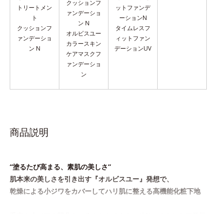
クッションフ
トリートメン
ットファンデ
ァンデーショ
ト
ーションN
ン N
クッションフ
タイムレスフ
オルビスユー
ァンデーショ
ィットファン
カラースキン
ン N
デーションUV
ケア
マスクフ
ァンデーショ
ン
商品説明
“塗るたび高まる、素肌の美しさ”
肌本来の美しさを引き出す『オルビスユー』発想で、
乾燥による小ジワをカバーしてハリ肌に整える高機能化粧下地
毛穴や小ジワの凹凸をつるんとなめらかに(*1)。スキンケア発想