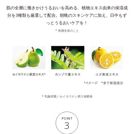
肌の全層に働きかけうるおいを高める、植物エキス由来の保湿成
分を3種類も厳選して配合。
朝晩のスキンケアに加え、日中もず
っとうるおいケアを！
* 角層全体のこと
* 乳酸桿菌／セイヨウナシ果汁発酵液
POINT
3