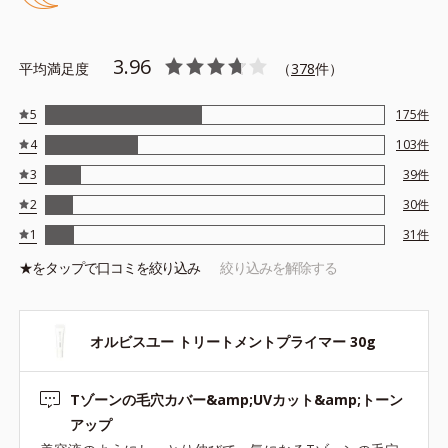
テカリの主成分を選択的に吸収し、うるおいはしっかり残すこと
でカバー力を保ちます。
3.96
平均満足度
（
378
件）
*1 メイク効果による
5
175
件
*2 角層の範囲内
4
103
件
*3 スキンプロテクト※複合成分配合＝肌を保護し、乾燥を防ぐ
複合成分 ※ ビルベリー葉エキス、タベブイアインペチギノサ
3
39
件
樹皮エキス
2
30
件
*4 グリセリルグルコシド（保湿成分）、（ジメチコン／ビニル
1
31
件
ジメチコン）クロスポリマー、ジメチコン（カバー成分）
★を
タップ
で口コミを絞り込み
絞り込みを解除する
*5 アクリレーツコポリマー
オルビスユー トリートメントプライマー 30g
●無香料 ●酸化しやすい油分不使用 ●紫外線吸収剤不使用 ●パラベ
Tゾーンの毛穴カバー&amp;UVカット&amp;トーン
ンフリー
●SPF50・PA+++
アップ
●セイヨウナシ果汁エキス*1＝保湿成分 ●カンゾウ葉エキス＝保湿