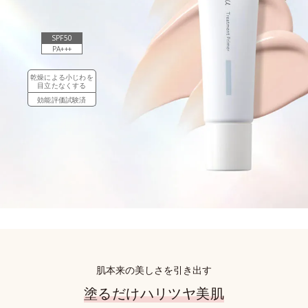
SPF50
PA+++
乾燥による小じわを
目立たなくする
効能評価試験済
肌本来の美しさを引き出す
塗るだけハリツヤ美肌