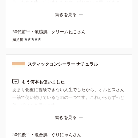
ラーを色々使ってみましたがやっぱりコレに戻ってきま
す。 時間が経っても色が浮いたりヨレなくて薄づき。 な
続きを見る
のでシミ以外にもクマやほうれい線など明るくしたい所に
も使えますよ。
50代前半・敏感肌
クリームねこさん
満足度
スティックコンシーラー ナチュラル
もう何本も使いました
あまり化粧に冒険できない人生でしたから、オルビスさん
一筋で使い続けているものの一つです。これからもずっと
使っていくと思います
続きを見る
50代後半・混合肌
ぐりにゃんさん