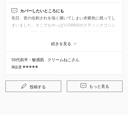
カバーしたいところにも
先日、首の虫刺されを強く掻いてしまい赤紫色に残ってし
まいました。そこでもやっぱりORBISのスティックコンシ
ーラーが一番自然にカバーできました！色味が絶妙で白す
ぎず馴染むし、時間が経っても落ちにくかったです。助か
続きを見る
りました～！
50代前半・敏感肌
クリームねこさん
満足度
もっと見る
投稿する