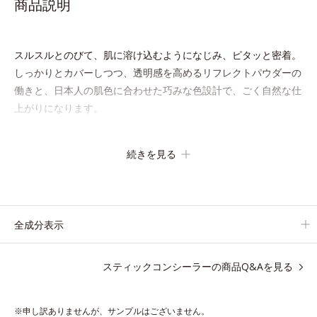
商品説明
スルスルとのびて、肌に溶け込むようになじみ、ピタッと密着。
しっかりとカバーしつつ、透明感を高めるリフレクトパウダーの
働きと、日本人の肌色に合わせた巧みな色設計で、ごく自然な仕
上がりになります。
たった10秒で隠したいシミをサッとカバー。シミのない美肌に導
続きを見る
きます。
全成分表示
●無香料 ●酸化しやすい油分不使用 ●紫外線吸収剤不使用
●SPF/PA：SPF30・PA+++ ●リフレクトパウダー*1＝カバー力・仕
スティックコンシーラーの商品Q&Aを見る
上がり向上粉体 ●アミノフィクサー成分*2配合=肌なじみ・密着性
向上成分
※申し訳ありませんが、サンプルはございません。
*1 アルミナ、メチコン *2 ラウロイルグルタミン酸ジ（フィトステ