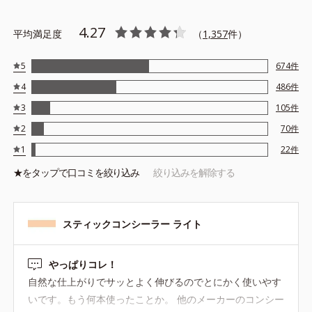
4.27
平均満足度
（
1,357
件）
5
674
件
4
486
件
3
105
件
2
70
件
1
22
件
★を
タップ
で口コミを絞り込み
絞り込みを解除する
スティックコンシーラー ライト
やっぱりコレ！
自然な仕上がりでサッとよく伸びるのでとにかく使いやす
いです。もう何本使ったことか。 他のメーカーのコンシー