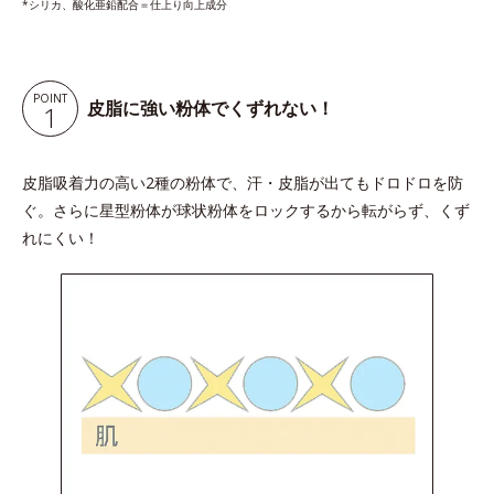
*シリカ、酸化亜鉛配合＝仕上り向上成分
POINT
皮脂に強い粉体でくずれない！
1
皮脂吸着力の高い2種の粉体で、汗・皮脂が出てもドロドロを防
ぐ。さらに星型粉体が球状粉体をロックするから転がらず、くず
れにくい！