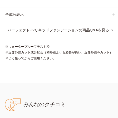
ウォータープルーフテスト済で、アウトドアにもおすすめです。
全成分表示
* 10時間化粧持ちデータ取得済（当社調べ）効果には個人差があ
ります。
パーフェクトUVリキッドファンデーションの商品Q&Aを見る
※ウォータープルーフテスト済
●無油分、無香料 ●SPF50・PA＋＋＋＋
※近赤外線カット成分配合（紫外線よりも波長が長い、近赤外線をカット）
●UV耐水性★★・スーパーウォータープルーフ*1
※よく振ってからご使用ください。
●高密着ベールEX*2＝仕上がり向上・持続ベール
●近赤外線カット成分*3配合＝近赤外線カット成分
●UV-Aプロテクター*4配合＝紫外線〔UV-A〕カット成分
●スムースUVプロテクター*5配合＝感触向上効果のある紫外線
〔UV-A・B〕カット成分
●ローズマリーエキス配合＝植物性保湿成分
●肌環境コントロールパウダー*6配合＝肌表面の水分調整効果のあ
る粉体
みんなのクチコミ
*1 化粧持ち性能