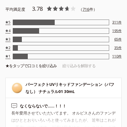
*2 シリカ・酸化亜鉛
*3 酸化亜鉛、水酸化Ａｌ、酸化チタン
3.78
平均満足度
（
716
件）
*4 ジエチルアミノヒドロキシベンゾイル安息香酸ヘキシル
*5 メトキシケイヒ酸エチルヘキシル、ｔ－ブチルメトキシジベン
5
311
件
ゾイルメタン、ポリシリコーン－１４
*6 ベントナイト
4
195
件
※アレルギーテスト済＝全ての方にアレルギーが起こらないという
3
65
件
ことではありません。
2
35
件
1
110
件
★を
タップ
で口コミを絞り込み
絞り込みを解除する
パーフェクトUVリキッドファンデーション（パフ
なし） ナチュラル01 30mL
なくならないで……！！！
長年愛用させていただいてます。 オルビスさんのファンデ
はひととおりいろいろと使ってみましたが、 近年はこれが