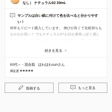
なし） ナチュラル02 30mL
サンプルは白い紙に付けて色を比べると分かりやす
い！
何年もリピート購入しています。 伸びが良くて化粧持ちも
なかなか良い！ でもナチュラル01も02も黄色っぽく感じ
ます。 ブルベのサマーなんだけど首が顔より黒いので渋々
02。 歳を重ねて顔色が変わってきたような サンプルも後
続きを見る
から取り寄せて確認。 サンプルは錠剤の薬のシートみたい
なパックに入っていて 超〜使いにくい！ 顔に塗る前に各
60代～・混合肌
ほわほわsunさん
色、白い厚めの画用紙に指でちょんと付けてみた。 そした
満足度
ら色を比べやすくて見やすい〜♫ 色番をペンで書き足して
オリジナルの色見本ができますよ！
もっと見る
投稿する