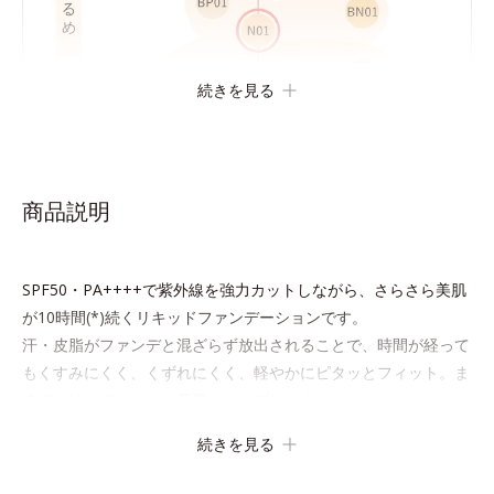
続きを見る
商品説明
SPF50・PA++++で紫外線を強力カットしながら、さらさら美肌
が10時間(*)続くリキッドファンデーションです。
汗・皮脂がファンデと混ざらず放出されることで、時間が経って
もくすみにくく、くずれにくく、軽やかにピタッとフィット。ま
るでつけたてのような美肌をキープします。
またドーナツ型の粉体を採用したことで、より多く均一に光を拡
続きを見る
散することを実現。毛穴やシミの目立ちにくい“ほのツヤ美肌”に
仕上げます。