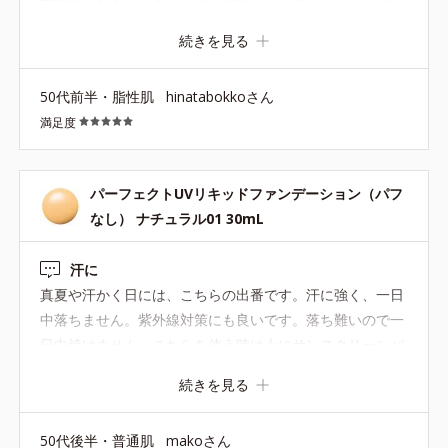
一番使いやすいです。 以前は秋冬はエッセンスリキッドフ
ァンデを使ってましたが、 なくなってしまったので通年コ
続きを見る
レです。 カバー力はそこまでではないですが、そばかすな
んかは上手に隠れるし、 なんといっても肌馴染みがい
50代前半・脂性肌
hinatabokkoさん
い！！ オルビスさん、商品改良積極的でいいと思うのです
満足度
が、 過去に気に入って使っていた商品、いくつかあったの
ですが、 リニューアルすると なぜか使いにくくなるとい
う（苦笑） （オレンジ色のコンシーラ、めっちゃよかった
パーフェクトUVリキッドファンデーション（パフ
のに変わっちゃったし。 エッセンスリキッドファンデも、
なし） ナチュラル01 30mL
違うやつになっちゃったし） これなくなると困るので、な
くさないでください。
汗に
真夏や汗かく日には、こちらの出番です。汗に強く、一日
中落ちません。紫外線対策にも良いです。落ち難いので一
日中焼けません。こちらを使う時は上にサンスクリーンパ
ウダーをはたきますが、崩れ難くとても良いです。サンプ
続きを見る
ルが無くなったので、こちらもリニューアルか無くなるの
かな？是非とも無くさないで欲しい商品です。
50代後半・普通肌
makoさん