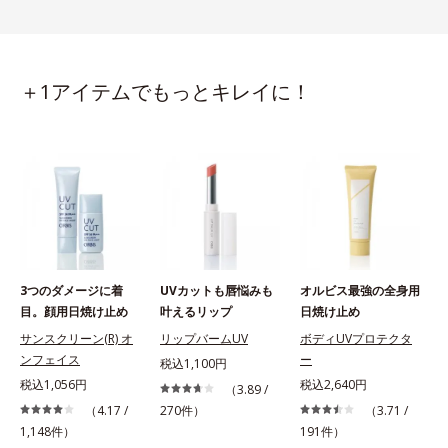
＋1アイテムでもっとキレイに！
3つのダメージに着
UVカットも唇悩みも
オルビス最強の全身用
目。顔用日焼け止め
叶えるリップ
日焼け止め
サンスクリーン(R) オ
リップバームUV
ボディUVプロテクタ
ンフェイス
ー
税込1,100円
税込1,056円
税込2,640円
税
（3.89 /
（4.17 /
270件）
（3.71 /
1,148件）
191件）