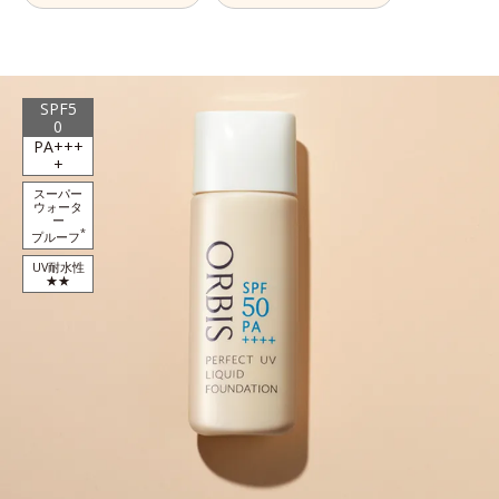
SPF5
0
PA+++
+
スーパー
ウォータ
ー
*
プルーフ
UV耐水性
★★