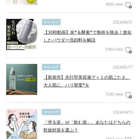
4693 view
2024/06/21
スキンケア
【30秒動画】炭*＆酵素*で角栓を除去！進化
したパウダー洗顔料を解説
5964 view
2024/05/17
スキンケア
【新発売】先行型美容液で＋１の肌ごたえ。
大人肌に、ハリ密度*を
7245 view
2024/04/12
スキンケア
「塗る派」or「飲む派」。あなたはどちらの
乾燥対策を選ぶ？