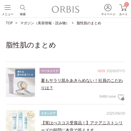
0
メニュー
検索
マイページ
カート
TOP
マガジン（美容情報・読み物）
脂性肌のまとめ
脂性肌のまとめ
NEW
2026/07/15
ベースメイク
夏もサラリ肌をあきらめない！社員のこだわ
りは？
8486 view
2025/06/30
スキンケア
【実はべスコス受賞品！】アクアニストシリ
ーズの疑問に本音で答えます