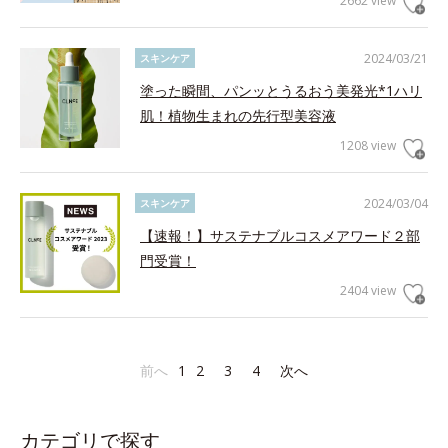
2662 view
2024/03/21
スキンケア
塗った瞬間、パンッとうるおう美発光*1ハリ
肌！植物生まれの先行型美容液
1208 view
2024/03/04
スキンケア
【速報！】サステナブルコスメアワード２部
門受賞！
2404 view
前へ
1
2
3
4
次へ
カテゴリで探す