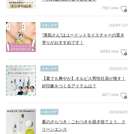
7957 view
2024/11/27
スキンケア
“薄肌さん”はユードットモイスチャーの置き
塗りがおすすめです！
36583 view
2024/07/31
スキンケア
【夏でも爽やか】オルビス男性社員が推す！
好印象をつくるアイテムは？
4677 view
2024/06/25
スキンケア
夏のざらつき・ごわつきを脱ぎ捨てよう。ク
リーンエンス