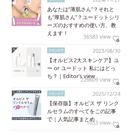
あなたは“薄肌さん”？それと
も“厚肌さん”？ユードットシリ
ーズのおすすめの使い方、教
えます！
36583 view
2023/08/30
スキンケア
【オルビス2大スキンケア】ユ
ー or ユードット 私にはどっ
ち？｜Editor’s view
226609 view
2025/12/24
スキンケア
【保存版】オルビス ザ リンク
ルセラムのすべてをこの記事
で｜人気記事まとめ
1033 view