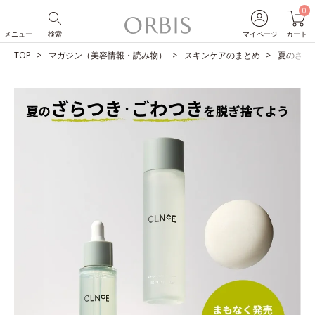
0
メニュー
検索
マイページ
カート
TOP
マガジン（美容情報・読み物）
スキンケアのまとめ
夏のざら