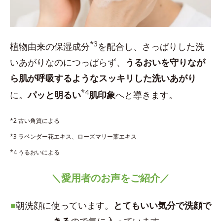
*3
植物由来の保湿成分
を配合し、さっぱりした洗
いあがりなのにつっぱらず、
うるおいを守りなが
ら肌が呼吸するようなスッキリした洗いあがり
*4
に。
パッと明るい
肌印象
へと導きます。
*2 古い角質による
*3 ラベンダー花エキス、ローズマリー葉エキス
*4 うるおいによる
＼愛用者のお声をご紹介／
■
朝洗顔に使っています。
とてもいい気分で洗顔で