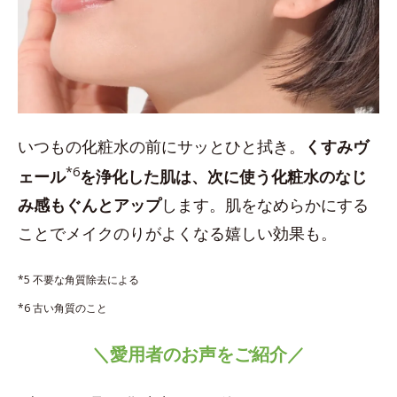
いつもの化粧水の前にサッとひと拭き。
くすみヴ
*6
ェール
を浄化した肌は、次に使う化粧水のなじ
み感もぐんとアップ
します。肌をなめらかにする
ことでメイクのりがよくなる嬉しい効果も。
*5 不要な角質除去による
*6 古い角質のこと
＼愛用者のお声をご紹介／