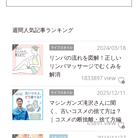
週間人気記事ランキング
2024/03/18
ライフスタイル
リンパの流れを図解！正しい
リンパマッサージでむくみを
解消
1833897 view
2025/12/11
ライフスタイル
マシンガンズ滝沢さんに聞
く、古いコスメの捨て方は？
｜コスメの断捨離・捨て方編
65891 view
2024/11/27
スキンケア