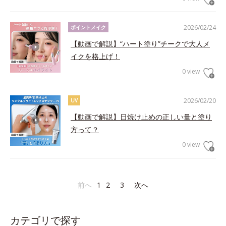
2026/02/24
ポイントメイク
【動画で解説】“ハート塗り”チークで大人メ
イクを格上げ！
0 view
2026/02/20
UV
【動画で解説】日焼け止めの正しい量と塗り
方って？
0 view
前へ
1
2
3
次へ
カテゴリで探す