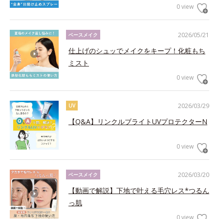
0 view
2026/05/21
ベースメイク
仕上げのシュッでメイクをキープ！化粧もち
ミスト
0 view
2026/03/29
UV
【Q&A】リンクルブライトUVプロテクターN
0 view
2026/03/20
ベースメイク
【動画で解説】下地で叶える毛穴レス*つるん
っ肌
0 view