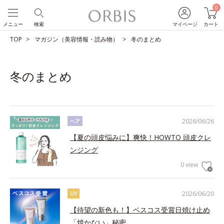
0
メニュー
検索
マイページ
カート
TOP
マガジン（美容情報・読み物）
冬のまとめ
冬のまとめ
2026/06/26
ヘア
【夏の頭皮悩みに】爽快！HOWTO 頭皮クレ
ンジング
0 view
2026/06/20
UV
【待望の新色も！】ベスコス受賞日焼け止め
「焼かない」秘密