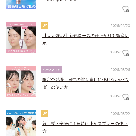
2026/06/20
UV
【大人気UV】新色ローズの仕上がりを徹底レ
ポ！
0 view
2026/05/26
ベースメイク
限定色登場！日中の塗り直しに便利なUVパウ
ダーの使い方
0 view
2026/05/22
UV
顔・髪・全身に！日焼け止めスプレーの使い
方