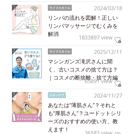
2024/03/18
ライフスタイル
リンパの流れを図解！正しい
リンパマッサージでむくみを
解消
1833897 view
2025/12/11
ライフスタイル
マシンガンズ滝沢さんに聞
く、古いコスメの捨て方は？
｜コスメの断捨離・捨て方編
65891 view
2024/11/27
スキンケア
あなたは“薄肌さん”？それと
も“厚肌さん”？ユードットシリ
ーズのおすすめの使い方、教
えます！
36583 view