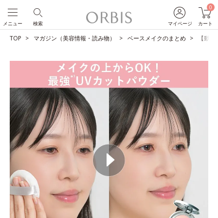
0
メニュー
検索
マイページ
カート
TOP
マガジン（美容情報・読み物）
ベースメイクのまとめ
【動画