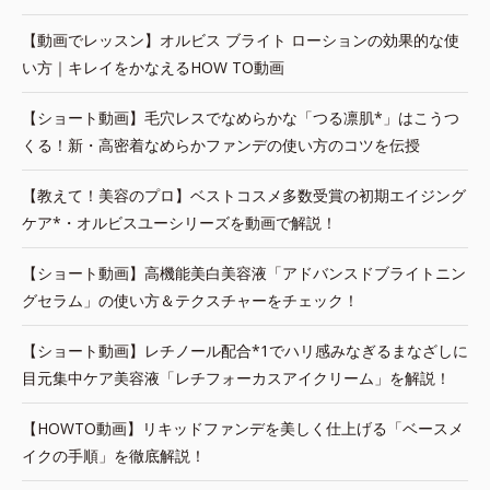
【動画でレッスン】オルビス ブライト ローションの効果的な使
い方｜キレイをかなえるHOW TO動画
【ショート動画】毛穴レスでなめらかな「つる凛肌*」はこうつ
くる！新・高密着なめらかファンデの使い方のコツを伝授
【教えて！美容のプロ】ベストコスメ多数受賞の初期エイジング
ケア*・オルビスユーシリーズを動画で解説！
【ショート動画】高機能美白美容液「アドバンスドブライトニン
グセラム」の使い方＆テクスチャーをチェック！
【ショート動画】レチノール配合*1でハリ感みなぎるまなざしに
目元集中ケア美容液「レチフォーカスアイクリーム」を解説！
【HOWTO動画】リキッドファンデを美しく仕上げる「ベースメ
イクの手順」を徹底解説！