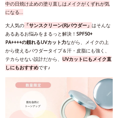
中の日焼け止めの塗り直しはメイクがくずれが気
になる…
大人気の
「サンスクリーン(R)パウダー」
はそんな
あるあるお悩みをまるっと解決！
SPF50+
PA++++の頼れるUVカット力
ながら、メイクの上
から使えるパウダータイプ＆汗・皮脂にも強く、
テカらせない設計だから、
UVカットにもメイク直
しにもおすすめ
です♪