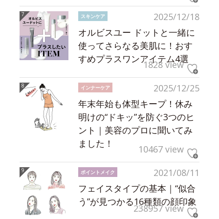
2025/12/18
スキンケア
オルビスユー ドットと一緒に
使ってさらなる美肌に！おす
すめプラスワンアイテム4選
1828 view
2025/12/25
インナーケア
年末年始も体型キープ！休み
明けの“ドキッ”を防ぐ3つのヒ
ント｜美容のプロに聞いてみ
ました！
10467 view
2021/08/11
ポイントメイク
フェイスタイプの基本｜“似合
う”が見つかる16種類の顔印象
238957 view