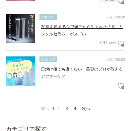
3409 view
2025/08/28
スキンケア
20年を超えるシワ研究から生まれた「ザ リ
ンクルセラム」がスゴい！
3913 view
2025/08/23
スキンケア
日焼け後でも遅くない！美容のプロが教える
アフターケア
前へ
1
2
3
4
次へ
カテゴリで探す