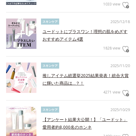
1033 view
2025/12/18
スキンケア
ユードットにプラスワン！理想の肌をめざす
おすすめアイテム4選
1828 view
2025/11/20
スキンケア
推しアイテム総選挙2025結果発表！総合大賞
に輝いた商品は…？！
4271 view
2025/10/29
スキンケア
【アンケート結果大公開！】「ユードット」
愛用者約8,000名のホンネ