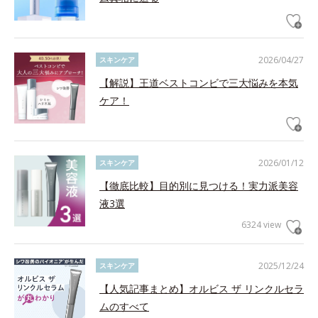
2026/04/27
スキンケア
【解説】王道ベストコンビで三大悩みを本気
ケア！
2026/01/12
スキンケア
【徹底比較】目的別に見つける！実力派美容
液3選
6324 view
2025/12/24
スキンケア
【人気記事まとめ】オルビス ザ リンクルセラ
ムのすべて