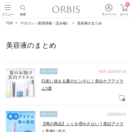
0
メニュー
検索
マイページ
カート
TOP
マガジン（美容情報・読み物）
美容液のまとめ
美容液のまとめ
NEW
2026/07/28
スキンケア
日差し強まる夏のピンチに！美白ケアアイテ
ム5選
2026/06/22
スキンケア
【噂の商品】シミを増やさない？美白アイテ
ム真相に迫る