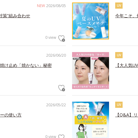
NEW
2026/08/05
UV
対策”組み合わせ
今年こそ、
0 view
2026/06/20
UV
焼け止め「焼かない」秘密
【大人気U
2026/05/22
UV
ーの使い方
【Q&A】
0 view