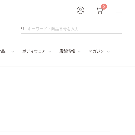
0
検
索
食品）
ボディウェア
店舗情報
マガジン