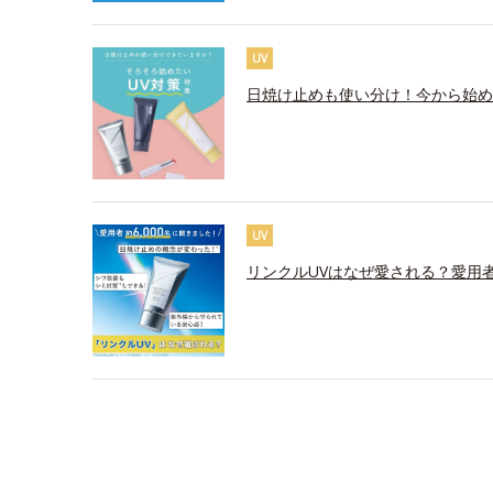
UV
日焼け止めも使い分け！今から始め
UV
リンクルUVはなぜ愛される？愛用者