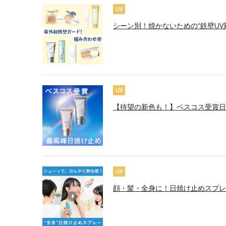
UV
シーン別！焼かないための“鉄壁UV
UV
【待望の新色も！】ベスコス受賞日
UV
顔・髪・全身に！日焼け止めスプレ