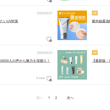
2026/03/27
UV
たいUV対策
紫外線最強
2026/03/23
UV
6000人の声から魅力を深掘り！
【最新版・
0 view
前へ
1
2
次へ