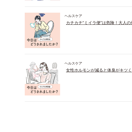
ヘルスケア
カチカチ“ミイラ便”は危険！大人
ヘルスケア
女性ホルモンが減ると体臭がキツく