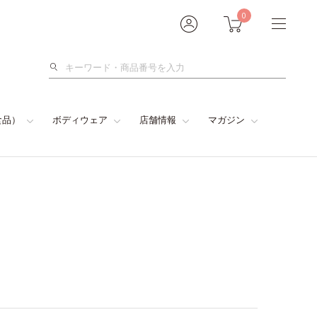
0
検
索
食品）
ボディウェア
店舗情報
マガジン