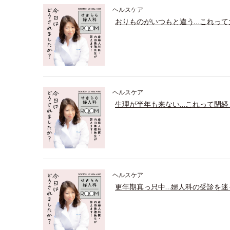
ヘルスケア
おりものがいつもと違う…これって
ヘルスケア
生理が半年も来ない…これって閉経
ヘルスケア
更年期真っ只中…婦人科の受診を迷