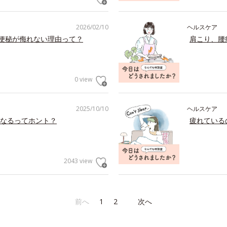
2026/02/10
ヘルスケア
の便秘が侮れない理由って？
肩こり、腰
0 view
2025/10/10
ヘルスケア
なるってホント？
疲れている
2043 view
前へ
1
2
次へ