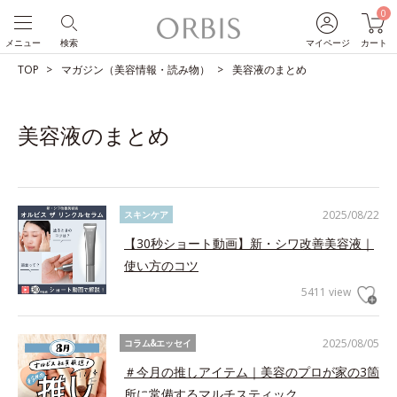
0
メニュー
検索
マイページ
カート
TOP
マガジン（美容情報・読み物）
美容液のまとめ
美容液のまとめ
2025/08/22
スキンケア
【30秒ショート動画】新・シワ改善美容液｜
使い方のコツ
5411 view
2025/08/05
コラム&エッセイ
＃今月の推しアイテム｜美容のプロが家の3箇
所に常備するマルチスティック