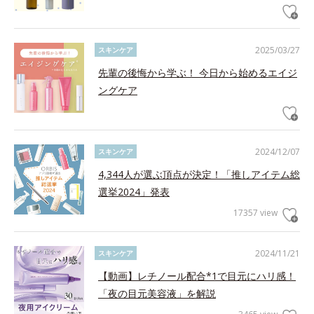
2025/03/27
スキンケア
先輩の後悔から学ぶ！ 今日から始めるエイジ
ングケア
2024/12/07
スキンケア
4,344人が選ぶ頂点が決定！「推しアイテム総
選挙2024」発表
17357 view
2024/11/21
スキンケア
【動画】レチノール配合*1で目元にハリ感！
「夜の目元美容液」を解説