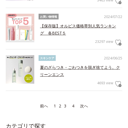
3465 view
2024/07/22
お買い物情報
【保存版】オルビス価格帯別人気ランキン
グ 各BEST５
23297 view
2024/06/25
スキンケア
夏のざらつき・ごわつきを脱ぎ捨てよう。ク
リーンエンス
4693 view
前へ
1
2
3
4
次へ
カテゴリで探す