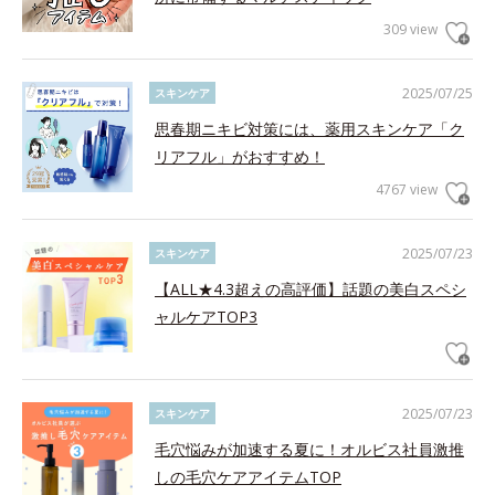
309 view
2025/07/25
スキンケア
思春期ニキビ対策には、薬用スキンケア「ク
リアフル」がおすすめ！
4767 view
2025/07/23
スキンケア
【ALL★4.3超えの高評価】話題の美白スペシ
ャルケアTOP3
2025/07/23
スキンケア
毛穴悩みが加速する夏に！オルビス社員激推
しの毛穴ケアアイテムTOP