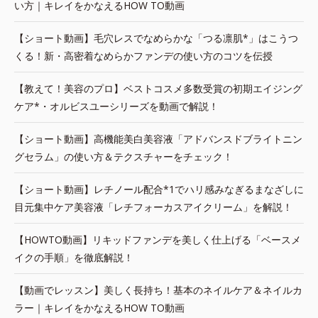
い方｜キレイをかなえるHOW TO動画
【ショート動画】毛穴レスでなめらかな「つる凛肌*」はこうつ
くる！新・高密着なめらかファンデの使い方のコツを伝授
【教えて！美容のプロ】ベストコスメ多数受賞の初期エイジング
ケア*・オルビスユーシリーズを動画で解説！
【ショート動画】高機能美白美容液「アドバンスドブライトニン
グセラム」の使い方＆テクスチャーをチェック！
【ショート動画】レチノール配合*1でハリ感みなぎるまなざしに
目元集中ケア美容液「レチフォーカスアイクリーム」を解説！
【HOWTO動画】リキッドファンデを美しく仕上げる「ベースメ
イクの手順」を徹底解説！
【動画でレッスン】美しく長持ち！基本のネイルケア＆ネイルカ
ラー｜キレイをかなえるHOW TO動画