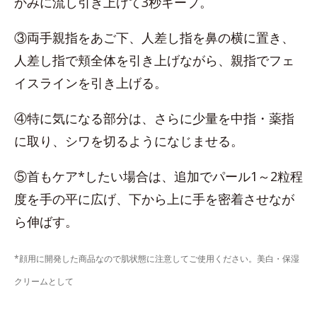
かみに流し引き上げて3秒キープ。
③両手親指をあご下、人差し指を鼻の横に置き、
人差し指で頬全体を引き上げながら、親指でフェ
イスラインを引き上げる。
④特に気になる部分は、さらに少量を中指・薬指
に取り、シワを切るようになじませる。
⑤首もケア*したい場合は、追加でパール1～2粒程
度を手の平に広げ、下から上に手を密着させなが
ら伸ばす。
*顔用に開発した商品なので肌状態に注意してご使用ください。美白・保湿
クリームとして