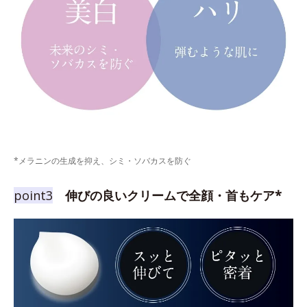
*メラニンの生成を抑え、シミ・ソバカスを防ぐ
point3
伸びの良いクリームで全顔・首もケア*