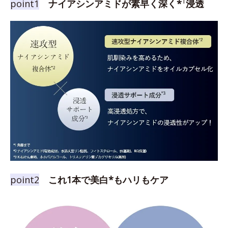
1
point1
ナイアシンアミドが素早く深く*
浸透
point2
これ1本で美白*もハリもケア