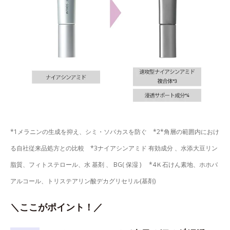
*1メラニンの生成を抑え、シミ・ソバカスを防ぐ *2*角層の範囲内におけ
る自社従来品処方との比較 *3ナイアシンアミド 有効成分 、水添大豆リン
脂質、フィトステロール、水 基剤 、 BG( 保湿 ) *4Ｋ石けん素地、ホホバ
アルコール、トリステアリン酸デカグリセリル(基剤)
＼ここがポイント！／