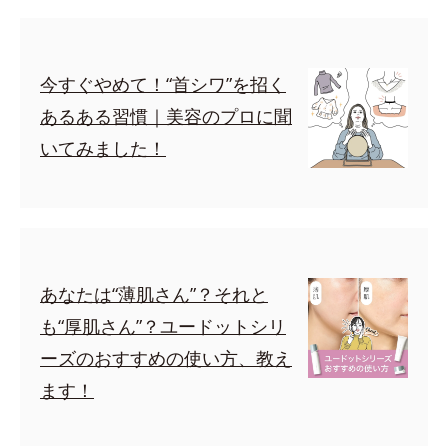
今すぐやめて！“首シワ”を招く
あるある習慣｜美容のプロに聞
いてみました！
あなたは“薄肌さん”？それと
も“厚肌さん”？ユードットシリ
ーズのおすすめの使い方、教え
ます！