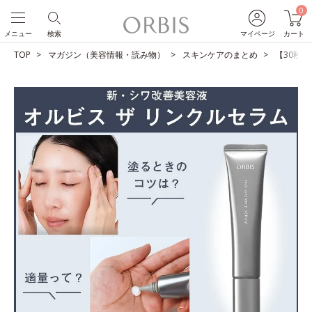
0
メニュー
検索
マイページ
カート
TOP
マガジン（美容情報・読み物）
スキンケアのまとめ
【30秒