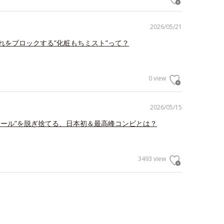
2026/05/21
れをブロックする”化粧もちミスト”って？
0 view
2026/05/15
ェール”を脱ぎ捨てる、日本初＆最高峰コンビとは？
3493 view