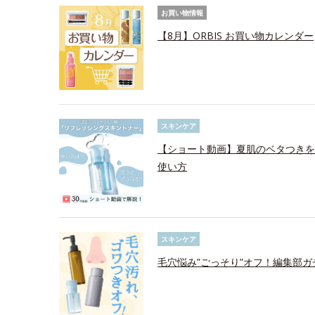
お買い物情報
【8月】ORBIS お買い物カレンダー
スキンケア
【ショート動画】夏肌のベタつきを
使い方
スキンケア
毛穴悩み”ごっそり”オフ！編集部ガ