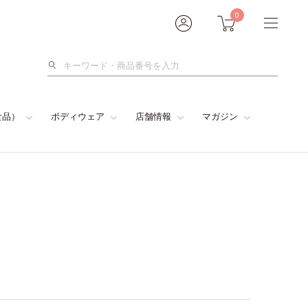
0
検
索
食品）
ボディウェア
店舗情報
マガジン