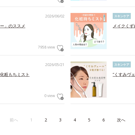
2026/06/02
スキンケア
ー」のススメ
メイクくず
7958 view
2026/05/21
スキンケア
化粧もちミスト
“くすみヴ
0 view
前へ
1
2
3
4
5
6
次へ