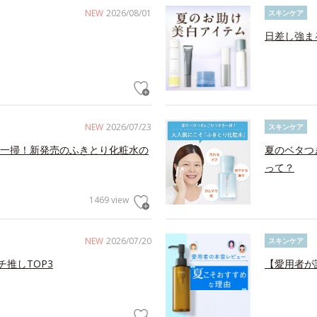
NEW
2026/08/01
スキンケア
日差し強ま
NEW
2026/07/23
スキンケア
一掃！新発売のふきとり化粧水の
夏のベタつ
って？
1469 view
NEW
2026/07/20
スキンケア
チ推しTOP3
【愛用者が