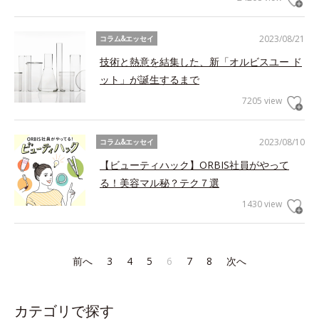
2023/08/21
コラム&エッセイ
技術と熱意を結集した、新「オルビスユー ド
ット」が誕生するまで
7205 view
2023/08/10
コラム&エッセイ
【ビューティハック】ORBIS社員がやって
る！美容マル秘？テク７選
1430 view
前へ
3
4
5
6
7
8
次へ
カテゴリで探す