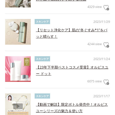
4329 view
2023/11/29
スキンケア
【リセット浄化ケア】肌の“冬ぐすみ*1”をパ
ッと晴らす！
4244 view
2023/11/24
スキンケア
【23年下半期ベストコスメ受賞】オルビスユ
ー ドット
6075 view
2023/11/17
スキンケア
【動画で解説】限定ボトル発売中！オルビス
ユーシリーズの魅力＆使い方