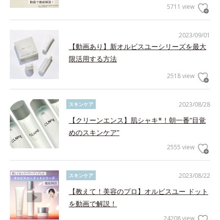
5711 view
2023/09/01
【動画あり】新オルビスユーシリーズを最大
限活用する方法
2518 view
2023/08/28
スキンケア
【クリーンエンス】肌シャキ*！朝一番“目覚
めのスキンケア”
2555 view
2023/08/22
スキンケア
【教えて！美容のプロ】オルビスユー ドット
を動画で解説！
24208 view