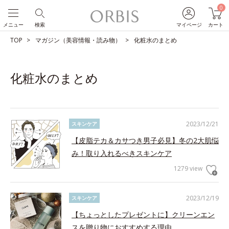
0
メニュー
検索
マイページ
カート
TOP
マガジン（美容情報・読み物）
化粧水のまとめ
化粧水のまとめ
2023/12/21
スキンケア
【皮脂テカ＆カサつき男子必見】冬の2大肌悩
み！取り入れるべきスキンケア
1279 view
2023/12/19
スキンケア
【ちょっとしたプレゼントに】クリーンエン
スを贈り物におすすめする理由