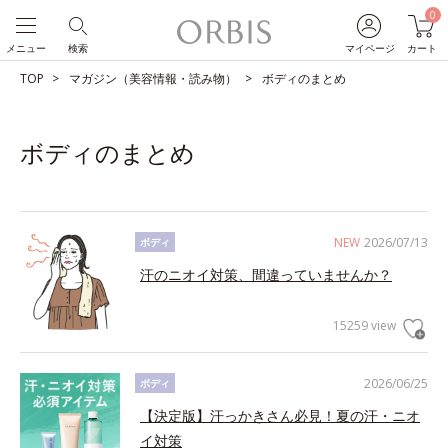
0
メニュー
検索
マイページ
カート
TOP
マガジン（美容情報・読み物）
ボディのまとめ
ボディのまとめ
NEW
2026/07/13
ボディ
汗のニオイ対策、間違っていませんか？
15259 view
2026/06/25
ボディ
【決定版】汗っかきさん必見！夏の汗・ニオ
イ対策