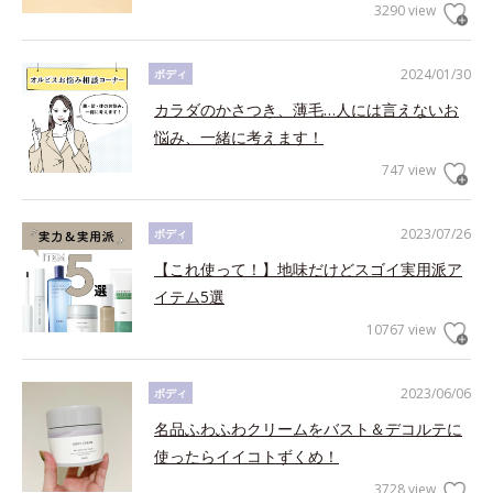
3290 view
2024/01/30
ボディ
カラダのかさつき、薄毛…人には言えないお
悩み、一緒に考えます！
747 view
2023/07/26
ボディ
【これ使って！】地味だけどスゴイ実用派ア
イテム5選
10767 view
2023/06/06
ボディ
名品ふわふわクリームをバスト＆デコルテに
使ったらイイコトずくめ！
3728 view