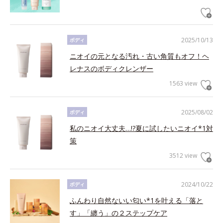
2025/10/13
ボディ
ニオイの元となる汚れ・古い角質もオフ！ヘ
レナスのボディクレンザー
1563 view
2025/08/02
ボディ
私のニオイ大丈夫…!?夏に試したいニオイ*1対
策
3512 view
2024/10/22
ボディ
ふんわり自然ないい匂い*1を叶える「落と
す」「纏う」の２ステップケア