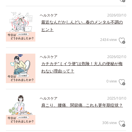
ヘルスケア
2026/03/10
最近なんだかしんどい…春のメンタル不調の
ヒント
2434 view
ヘルスケア
2026/02/10
カチカチ“ミイラ便”は危険！大人の便秘が侮
れない理由って？
0 view
ヘルスケア
2025/10/10
肩こり、腰痛、関節痛…これも更年期症状？
306 view