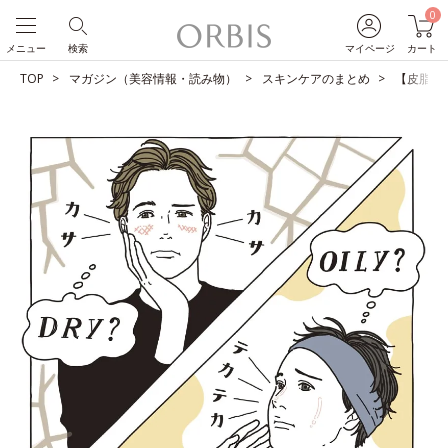
0
メニュー
検索
マイページ
カート
TOP
マガジン（美容情報・読み物）
スキンケアのまとめ
【皮脂テ