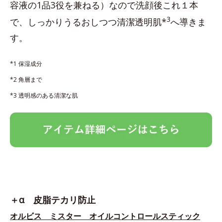
容液の1品3役を兼ねる）なので洗顔後これ１本
3
で、しっかりうるおしつつ清潔透明肌*
へ導きま
す。
*1 保湿成分
*2 角層まで
*3 透明感のある清潔な肌
＋α 皮脂テカリ防止
オルビス ミスター オイルコントロールスティック