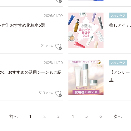
2026/01/09
スキンケア
ト付】おすすめ化粧水5選
推しアイテ
21 view
2025/11/20
スキンケア
水、おすすめの活用シーンもご紹
【アンケー
ネ
513 view
前へ
1
2
3
4
5
6
次へ