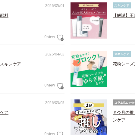
2026/05/01
スキンケア
顔料
【解説】王
0 view
2026/04/03
スキンケア
スキンケア
花粉シーズ
0 view
2026/03/05
コラム&エッセ
ケア
＃今月の推
ンケア
0 view