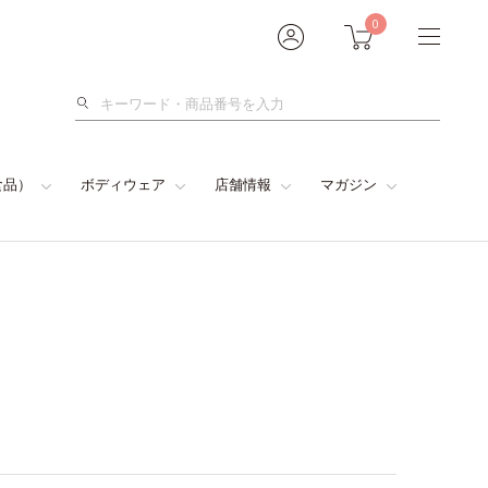
0
検
索
食品）
ボディウェア
店舗情報
マガジン