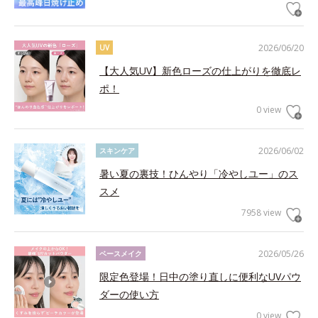
2026/06/20
UV
【大人気UV】新色ローズの仕上がりを徹底レ
ポ！
0 view
2026/06/02
スキンケア
暑い夏の裏技！ひんやり「冷やしユー」のス
スメ
7958 view
2026/05/26
ベースメイク
限定色登場！日中の塗り直しに便利なUVパウ
ダーの使い方
0 view