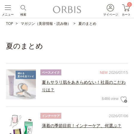
0
メニュー
検索
マイページ
カート
TOP
マガジン（美容情報・読み物）
夏のまとめ
夏のまとめ
NEW
2026/07/15
ベースメイク
夏もサラリ肌をあきらめない！社員のこだわ
りは？
8486 view
2026/07/06
インナーケア
薄着の季節目前！インナーケア、何選ぶ？