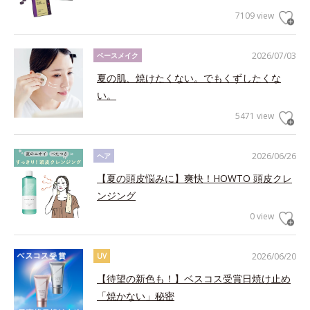
7109 view
2026/07/03
ベースメイク
夏の肌、焼けたくない。でもくずしたくな
い。
5471 view
2026/06/26
ヘア
【夏の頭皮悩みに】爽快！HOWTO 頭皮クレ
ンジング
0 view
2026/06/20
UV
【待望の新色も！】ベスコス受賞日焼け止め
「焼かない」秘密