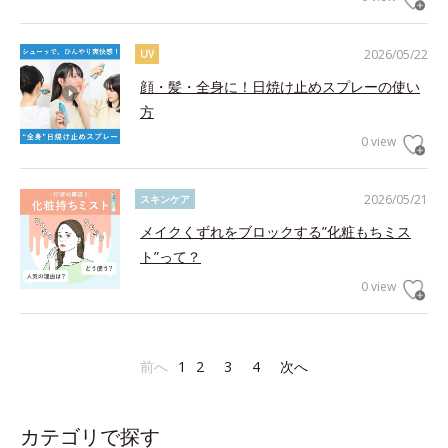
2026/05/22
UV
顔・髪・全身に！日焼け止めスプレーの使い
方
0 view
2026/05/21
スキンケア
メイクくずれをブロックする”化粧もちミス
ト”って？
0 view
前へ
1
2
3
4
次へ
カテゴリで探す