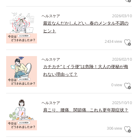
ヘルスケア
2026/03/10
最近なんだかしんどい…春のメンタル不調の
ヒント
2434 view
ヘルスケア
2026/02/10
カチカチ“ミイラ便”は危険！大人の便秘が侮
れない理由って？
0 view
ヘルスケア
2025/10/10
肩こり、腰痛、関節痛…これも更年期症状？
306 view