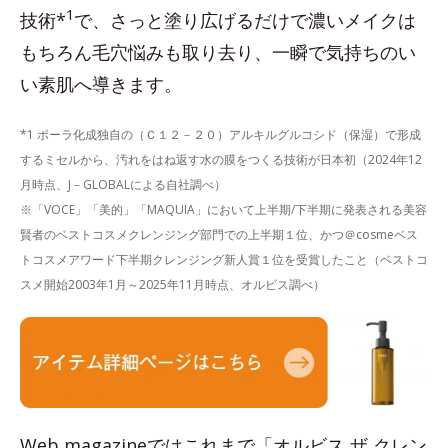
1
技術*
で、さっと塗り広げるだけで濃いメイクは
もちろん毛穴悩みも取り去り、一瞬で気持ちのい
い素肌へ導きます。
*1 ポーラ化成独自の（Ｃ１２－２０）アルキルグルコシド（保湿）で形成
するミセルから、汚れをはね返す水の膜をつくる技術が日本初（2024年12
月時点、J－GLOBALによる自社調べ）
※「VOCE」「美的」「MAQUIA」において上半期/下半期に発表される美容
賢者のベストコスメクレンジング部門での上半期１位、かつ＠cosmeベス
トコスメアワード下半期クレンジング新人賞１位を受賞したこと（ベストコ
スメ開始2003年1月～2025年11月時点、オルビス調べ）
Web magazineではこれまで「オルビス ザ クレン