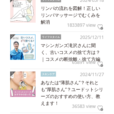
2024/03/18
リンパの流れを図解！正しい
リンパマッサージでむくみを
解消
1833897 view
2025/12/11
ライフスタイル
マシンガンズ滝沢さんに聞
く、古いコスメの捨て方は？
｜コスメの断捨離・捨て方編
65891 view
2024/11/27
スキンケア
あなたは“薄肌さん”？それと
も“厚肌さん”？ユードットシリ
ーズのおすすめの使い方、教
えます！
36583 view