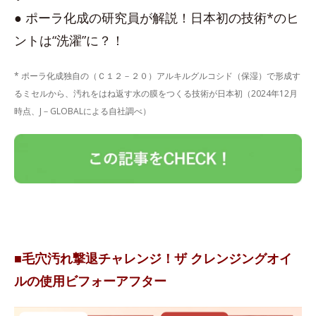
● ポーラ化成の研究員が解説！日本初の技術*のヒ
ントは“洗濯”に？！
* ポーラ化成独自の（Ｃ１２－２０）アルキルグルコシド（保湿）で形成す
るミセルから、汚れをはね返す水の膜をつくる技術が日本初（2024年12月
時点、J－GLOBALによる自社調べ）
■毛穴汚れ撃退チャレンジ！ザ クレンジングオイ
ルの使用ビフォーアフター