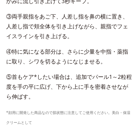
かみに流し引き上げて3秒キープ。
③両手親指をあご下、人差し指を鼻の横に置き、
人差し指で頬全体を引き上げながら、親指でフェ
イスラインを引き上げる。
④特に気になる部分は、さらに少量を中指・薬指
に取り、シワを切るようになじませる。
⑤首もケア*したい場合は、追加でパール1～2粒程
度を手の平に広げ、下から上に手を密着させなが
ら伸ばす。
*顔用に開発した商品なので肌状態に注意してご使用ください。美白・保湿
クリームとして