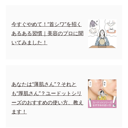
今すぐやめて！“首シワ”を招く
あるある習慣｜美容のプロに聞
いてみました！
あなたは“薄肌さん”？それと
も“厚肌さん”？ユードットシリ
ーズのおすすめの使い方、教え
ます！