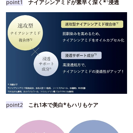
1
point1
ナイアシンアミドが素早く深く*
浸透
point2
これ1本で美白*もハリもケア