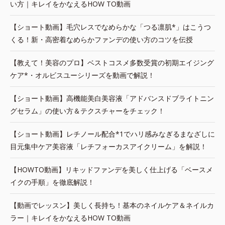
い方｜キレイをかなえるHOW TO動画
【ショート動画】毛穴レスでなめらかな「つる凛肌*」はこうつ
くる！新・高密着なめらかファンデの使い方のコツを伝授
【教えて！美容のプロ】ベストコスメ多数受賞の初期エイジング
ケア*・オルビスユーシリーズを動画で解説！
【ショート動画】高機能美白美容液「アドバンスドブライトニン
グセラム」の使い方＆テクスチャーをチェック！
【ショート動画】レチノール配合*1でハリ感みなぎるまなざしに
目元集中ケア美容液「レチフォーカスアイクリーム」を解説！
【HOWTO動画】リキッドファンデを美しく仕上げる「ベースメ
イクの手順」を徹底解説！
【動画でレッスン】美しく長持ち！基本のネイルケア＆ネイルカ
ラー｜キレイをかなえるHOW TO動画