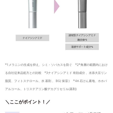
*1メラニンの生成を抑え、シミ・ソバカスを防ぐ *2*角層の範囲内におけ
る自社従来品処方との比較 *3ナイアシンアミド 有効成分 、水添大豆リン
脂質、フィトステロール、水 基剤 、 BG( 保湿 ) *4Ｋ石けん素地、ホホバ
アルコール、トリステアリン酸デカグリセリル(基剤)
＼ここがポイント！／