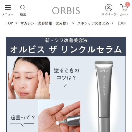
0
メニュー
検索
マイページ
カート
TOP
マガジン（美容情報・読み物）
スキンケアのまとめ
【30秒