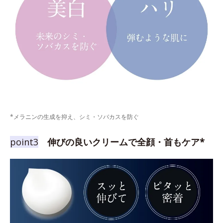
*メラニンの生成を抑え、シミ・ソバカスを防ぐ
point3
伸びの良いクリームで全顔・首もケア*