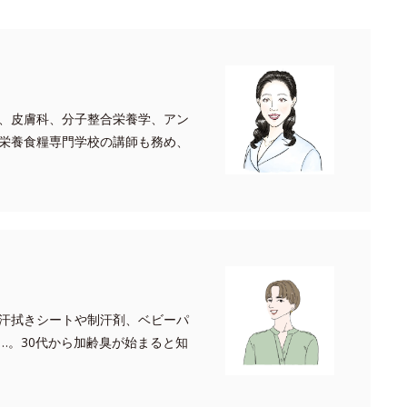
、皮膚科、分子整合栄養学、アン
栄養食糧専門学校の講師も務め、
汗拭きシートや制汗剤、ベビーパ
…。30代から加齢臭が始まると知