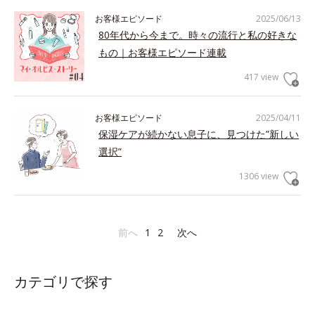
お客様エピソード
2025/06/13
80年代から今まで。時々の流行と私の好きな
もの｜お客様エピソード連載
417 view
お客様エピソード
2025/04/11
保湿ケアが続かない息子に、見つけた”新しい
選択”
1306 view
前へ
1
2
次へ
カテゴリで探す