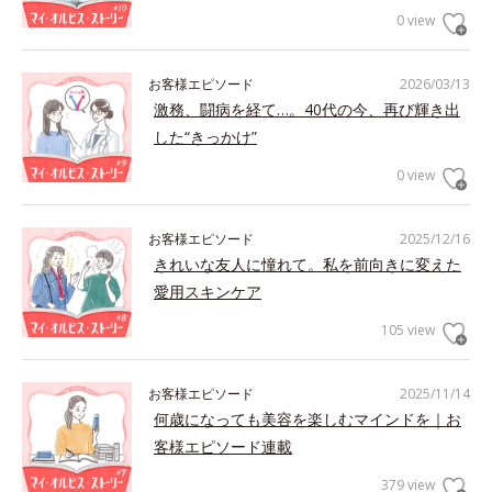
0 view
お客様エピソード
2026/03/13
激務、闘病を経て…。40代の今、再び輝き出
した“きっかけ”
0 view
お客様エピソード
2025/12/16
きれいな友人に憧れて。私を前向きに変えた
愛用スキンケア
105 view
お客様エピソード
2025/11/14
何歳になっても美容を楽しむマインドを｜お
客様エピソード連載
379 view