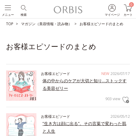
0
メニュー
検索
マイページ
カート
TOP
マガジン（美容情報・読み物）
お客様エピソードのまとめ
お客様エピソードのまとめ
お客様エピソード
NEW
2026/07/17
体の中からのケアが大切と知り…ストックす
る美容ゼリー
903 view
お客様エピソード
2026/05/12
”生き方は顔に出る”。その言葉で変わった肌
と人生