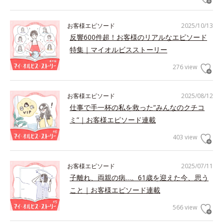
お客様エピソード
2025/10/13
反響600件超！お客様のリアルなエピソード
特集｜マイオルビスストーリー
276 view
お客様エピソード
2025/08/12
仕事で手一杯の私を救った“みんなのクチコ
ミ”｜お客様エピソード連載
403 view
お客様エピソード
2025/07/11
子離れ、両親の病…。61歳を迎えた今、思う
こと｜お客様エピソード連載
566 view