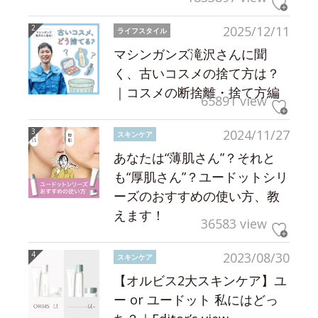
2025/12/11
ライフスタイル
マシンガンズ滝沢さんに聞
く、古いコスメの捨て方は？
｜コスメの断捨離・捨て方編
65891 view
2024/11/27
スキンケア
あなたは“薄肌さん”？それと
も“厚肌さん”？ユードットシリ
ーズのおすすめの使い方、教
えます！
36583 view
2023/08/30
スキンケア
【オルビス2大スキンケア】ユ
ー or ユードット 私にはどっ