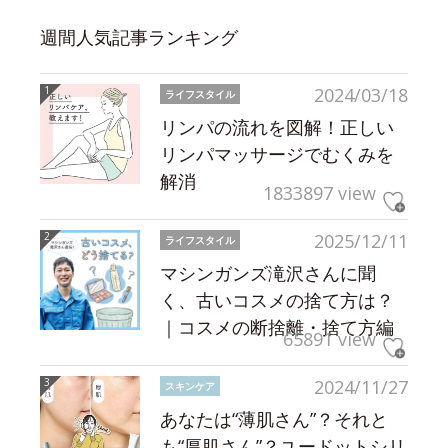
週間人気記事ランキング
2024/03/18
ライフスタイル
リンパの流れを図解！正しい
リンパマッサージでむくみを
解消
1833897 view
2025/12/11
ライフスタイル
マシンガンズ滝沢さんに聞
く、古いコスメの捨て方は？
｜コスメの断捨離・捨て方編
65891 view
2024/11/27
スキンケア
あなたは“薄肌さん”？それと
も“厚肌さん”？ユードットシリ