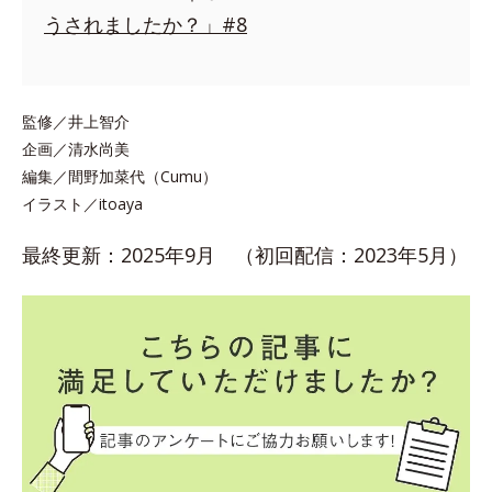
うされましたか？」#8
監修／井上智介
企画／清水尚美
編集／間野加菜代（Cumu）
イラスト／itoaya
最終更新：2025年9月 （初回配信：2023年5月）