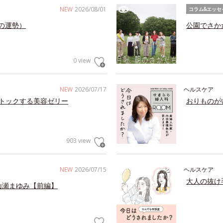
NEW
2026/08/01
コラム&エッセ
の運勢）
公園でさか
0 view
NEW
2026/07/17
ヘルスケア
トックする美容ゼリー
おりものが
903 view
NEW
2026/07/15
ヘルスケア
大人の抜け
山瀬まゆみ【前編】