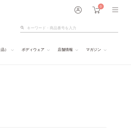
0
検
索
食品）
ボディウェア
店舗情報
マガジン